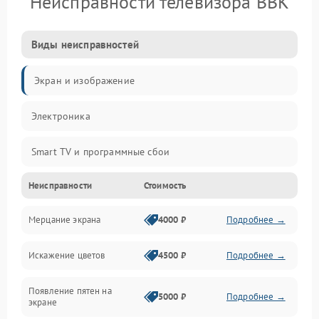
Неисправности телевизора BBK
Виды неисправностей
Экран и изображение
Электроника
Smart TV и программные сбои
Неисправности
Стоимость
Питание и запуск
Мерцание экрана
4000 ₽
Подробнее →
Подсветка и LED-модули
Искажение цветов
4500 ₽
Подробнее →
Звук и аудиосистема
Появление пятен на
Сигнал и приём каналов
5000 ₽
Подробнее →
экране