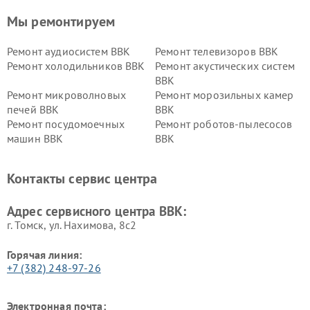
Мы ремонтируем
Ремонт аудиосистем BBK
Ремонт телевизоров BBK
Ремонт холодильников BBK
Ремонт акустических систем
BBK
Ремонт микроволновых
Ремонт морозильных камер
печей BBK
BBK
Ремонт посудомоечных
Ремонт роботов-пылесосов
машин BBK
BBK
Ремонт ресиверов BBK
Ремонт музыкальных центров
BBK
Контакты сервис центра
Ремонт винных шкафов BBK
Адрес сервисного центра BBK:
г. Томск, ул. Нахимова, 8с2
Горячая линия:
+7 (382) 248-97-26
Электронная почта: