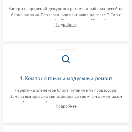
Замеры напряжений дежурного режима и рабочих цепей на
блоке питания. Проверка видеосигналов на плате T-Con с
помощью осциллографа. Тестирование LED-драйвера и
Подробнее
светодиодных планок подсветки мультиметром.
4. Компонентный и модульный ремонт
Перепайка элементов блока питания или процессора.
Замена выгоревших светодиодов со сложным демонтажом
хрупкой матрицы. Восстановление поврежденных дорожек,
Подробнее
прошивка микросхем памяти EEPROM