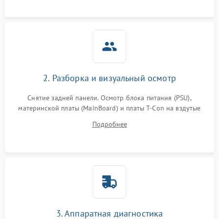
2. Разборка и визуальный осмотр
Снятие задней панели. Осмотр блока питания (PSU),
материнской платы (MainBoard) и платы T-Con на вздутые
конденсаторы, прогары, окисления и микротрещины.
Подробнее
Проверка надежности фиксации и целостности шлейфов.
3. Аппаратная диагностика