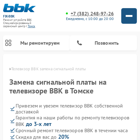
+7 (382) 248-97-26
FIX-BBK
Ежедневно, с 10:00 до 20:00
Ремонт устройств BBK
Специализированный
cервисный центр г.
Томск
Мы ремонтируем
Позвонить
омске
Телевизор BBK замена сигнальной платы
Замена сигнальной платы на
телевизоре BBK в Томске
Привезем и увезем телевизор BBK собственной
доставкой
Гарантия на наши работы по ремонту телевизоров
до 3-х лет
BBK
Ремонт акустических систем BBK
Ремонт морозильных камер BBK
Ремонт музыкальных центров BBK
Ремонт микроволновых печей BBK
Ремонт посудомоечных машин BBK
Срочный ремонт телевизоров BBK в течении часа
20%
Скидка для вас до