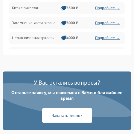
Разъёмы и интерфейсы
Битые пиксели
5500 ₽
Подробнее →
Механические повреждения
Затемнение части экрана
5000 ₽
Подробнее →
Программное обеспечение
Неравномерная яркость
4000 ₽
Подробнее →
Корпус и механика
Выгорание матрицы
6000 ₽
Подробнее →
Пульт и управление
Сеть и подключения
У Вас остались вопросы?
Оставьте заявку, мы свяжемся с Вами в ближайшее
Аудио
время
Сетевая
Заказать звонок