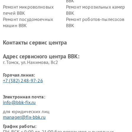
BBK
Ремонт микроволновых
Ремонт морозильных камер
печей BBK
BBK
Ремонт посудомоечных
Ремонт роботов-пылесосов
машин BBK
BBK
Ремонт ресиверов BBK
Ремонт музыкальных центров
BBK
Контакты сервис центра
Ремонт винных шкафов BBK
Адрес сервисного центра BBK:
г. Томск, ул. Нахимова, 8с2
Горячая линия:
+7 (382) 248-97-26
Электронная почта:
info@bbk-fix.ru
для юридических лиц
manager@fix-bbk.ru
График работы:
ПН-ВСК с 9:00 до 21:00 без перерывов и выходных