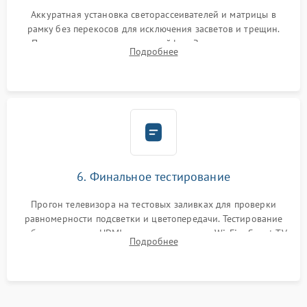
Аккуратная установка светорассеивателей и матрицы в
рамку без перекосов для исключения засветов и трещин.
Подключение внутренних шлейфов. Закрытие корпуса.
Подробнее
Сброс настроек и обновление программного обеспечения.
6. Финальное тестирование
Прогон телевизора на тестовых заливках для проверки
равномерности подсветки и цветопередачи. Тестирование
работы разъемов HDMI, динамиков, модуля Wi-Fi и Smart TV
Подробнее
в рабочем режиме в течение нескольких часов.