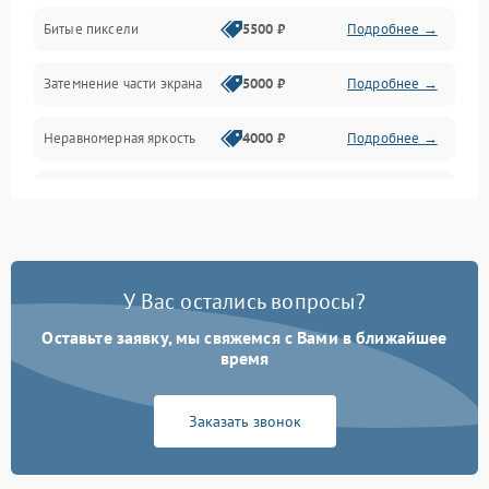
Разъёмы и интерфейсы
Битые пиксели
5500 ₽
Подробнее →
Механические повреждения
Затемнение части экрана
5000 ₽
Подробнее →
Программное обеспечение
Неравномерная яркость
4000 ₽
Подробнее →
Корпус и механика
Выгорание матрицы
6000 ₽
Подробнее →
Пульт и управление
Сеть и подключения
У Вас остались вопросы?
Оставьте заявку, мы свяжемся с Вами в ближайшее
Аудио
время
Сетевая
Заказать звонок