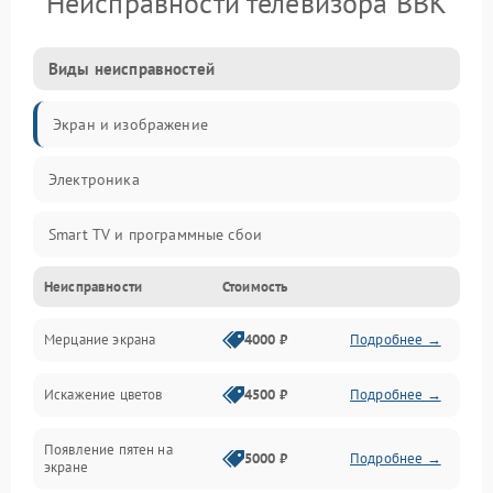
Неисправности телевизора BBK
Виды неисправностей
Экран и изображение
Электроника
Smart TV и программные сбои
Неисправности
Стоимость
Питание и запуск
Мерцание экрана
4000 ₽
Подробнее →
Подсветка и LED-модули
Искажение цветов
4500 ₽
Подробнее →
Звук и аудиосистема
Появление пятен на
Сигнал и приём каналов
5000 ₽
Подробнее →
экране