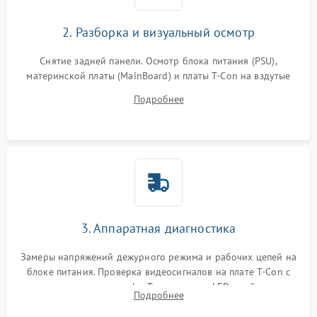
2. Разборка и визуальный осмотр
Снятие задней панели. Осмотр блока питания (PSU),
материнской платы (MainBoard) и платы T-Con на вздутые
конденсаторы, прогары, окисления и микротрещины.
Подробнее
Проверка надежности фиксации и целостности шлейфов.
3. Аппаратная диагностика
Замеры напряжений дежурного режима и рабочих цепей на
блоке питания. Проверка видеосигналов на плате T-Con с
помощью осциллографа. Тестирование LED-драйвера и
Подробнее
светодиодных планок подсветки мультиметром.