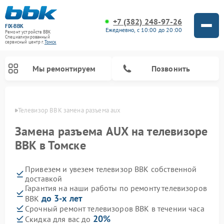
+7 (382) 248-97-26
FIX-BBK
Ежедневно, с 10:00 до 20:00
Ремонт устройств BBK
Специализированный
cервисный центр г.
Томск
Мы ремонтируем
Позвонить
омске
Телевизор BBK замена разъема aux
Замена разъема AUX на телевизоре
BBK в Томске
Привезем и увезем телевизор BBK собственной
доставкой
Гарантия на наши работы по ремонту телевизоров
до 3-х лет
BBK
Ремонт акустических систем BBK
Ремонт морозильных камер BBK
Ремонт музыкальных центров BBK
Ремонт микроволновых печей BBK
Ремонт посудомоечных машин BBK
Срочный ремонт телевизоров BBK в течении часа
20%
Скидка для вас до