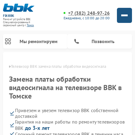
+7 (382) 248-97-26
FIX-BBK
Ежедневно, с 10:00 до 20:00
Ремонт устройств BBK
Специализированный
cервисный центр г.
Томск
Мы ремонтируем
Позвонить
омске
Телевизор BBK замена платы обработки видеосигнала
Замена платы обработки
видеосигнала на телевизоре BBK в
Томске
Привезем и увезем телевизор BBK собственной
доставкой
Гарантия на наши работы по ремонту телевизоров
Ремонт акустических систем BBK
Ремонт морозильных камер BBK
Ремонт музыкальных центров BBK
Ремонт микроволновых печей BBK
Ремонт посудомоечных машин BBK
до 3-х лет
BBK
Срочный ремонт телевизоров BBK в течении часа