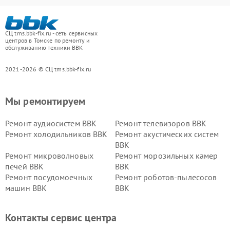
СЦ tms.bbk-fix.ru - сеть сервисных
центров в Томске по ремонту и
обслуживанию техники BBK
2021-2026 © СЦ tms.bbk-fix.ru
Мы ремонтируем
Ремонт аудиосистем BBK
Ремонт телевизоров BBK
Ремонт холодильников BBK
Ремонт акустических систем
BBK
Ремонт микроволновых
Ремонт морозильных камер
печей BBK
BBK
Ремонт посудомоечных
Ремонт роботов-пылесосов
машин BBK
BBK
Ремонт ресиверов BBK
Ремонт музыкальных центров
BBK
Контакты сервис центра
Ремонт винных шкафов BBK