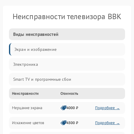
Неисправности телевизора BBK
Виды неисправностей
Экран и изображение
Электроника
Smart TV и программные сбои
Неисправности
Стоимость
Питание и запуск
Мерцание экрана
4000 ₽
Подробнее →
Подсветка и LED-модули
Искажение цветов
4500 ₽
Подробнее →
Звук и аудиосистема