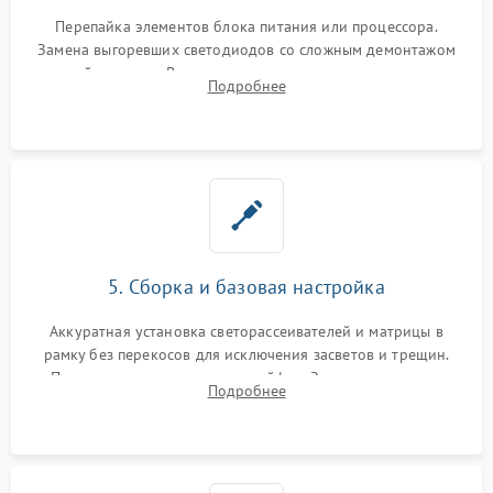
Перепайка элементов блока питания или процессора.
Замена выгоревших светодиодов со сложным демонтажом
хрупкой матрицы. Восстановление поврежденных дорожек,
Подробнее
прошивка микросхем памяти EEPROM
5. Сборка и базовая настройка
Аккуратная установка светорассеивателей и матрицы в
рамку без перекосов для исключения засветов и трещин.
Подключение внутренних шлейфов. Закрытие корпуса.
Подробнее
Сброс настроек и обновление программного обеспечения.