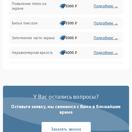
Появление пятен на
Сигнал и приём каналов
5000 ₽
Подробнее →
экране
Разъёмы и интерфейсы
Битые пиксели
5500 ₽
Подробнее →
Механические повреждения
Затемнение части экрана
5000 ₽
Подробнее →
Программное обеспечение
Неравномерная яркость
4000 ₽
Подробнее →
Корпус и механика
Выгорание матрицы
6000 ₽
Подробнее →
Пульт и управление
Сеть и подключения
У Вас остались вопросы?
Оставьте заявку, мы свяжемся с Вами в ближайшее
Аудио
время
Сетевая
Заказать звонок