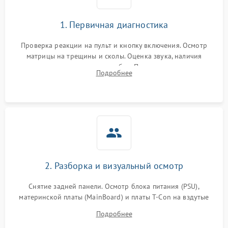
1. Первичная диагностика
Проверка реакции на пульт и кнопку включения. Осмотр
матрицы на трещины и сколы. Оценка звука, наличия
подсветки и индикаторов ошибок. Подключение тестовых
Подробнее
источников сигнала для выявления симптомов поломки.
2. Разборка и визуальный осмотр
Снятие задней панели. Осмотр блока питания (PSU),
материнской платы (MainBoard) и платы T-Con на вздутые
конденсаторы, прогары, окисления и микротрещины.
Подробнее
Проверка надежности фиксации и целостности шлейфов.