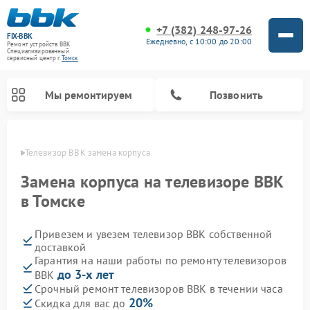
+7 (382) 248-97-26
FIX-BBK
Ежедневно, с 10:00 до 20:00
Ремонт устройств BBK
Специализированный
cервисный центр г.
Томск
Мы ремонтируем
Позвонить
омске
Телевизор BBK замена корпуса
Замена корпуса на телевизоре BBK
в Томске
Привезем и увезем телевизор BBK собственной
доставкой
Гарантия на наши работы по ремонту телевизоров
до 3-х лет
BBK
Ремонт акустических систем BBK
Ремонт морозильных камер BBK
Ремонт музыкальных центров BBK
Ремонт микроволновых печей BBK
Ремонт посудомоечных машин BBK
Срочный ремонт телевизоров BBK в течении часа
20%
Скидка для вас до