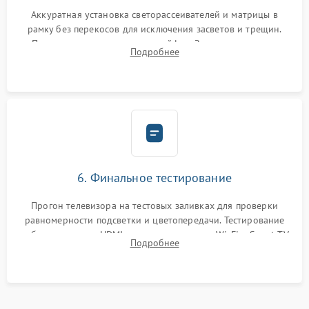
Аккуратная установка светорассеивателей и матрицы в
рамку без перекосов для исключения засветов и трещин.
Подключение внутренних шлейфов. Закрытие корпуса.
Подробнее
Сброс настроек и обновление программного обеспечения.
6. Финальное тестирование
Прогон телевизора на тестовых заливках для проверки
равномерности подсветки и цветопередачи. Тестирование
работы разъемов HDMI, динамиков, модуля Wi-Fi и Smart TV
Подробнее
в рабочем режиме в течение нескольких часов.