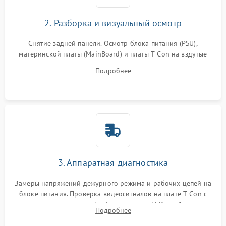
2. Разборка и визуальный осмотр
Снятие задней панели. Осмотр блока питания (PSU),
материнской платы (MainBoard) и платы T-Con на вздутые
конденсаторы, прогары, окисления и микротрещины.
Подробнее
Проверка надежности фиксации и целостности шлейфов.
3. Аппаратная диагностика
Замеры напряжений дежурного режима и рабочих цепей на
блоке питания. Проверка видеосигналов на плате T-Con с
помощью осциллографа. Тестирование LED-драйвера и
Подробнее
светодиодных планок подсветки мультиметром.