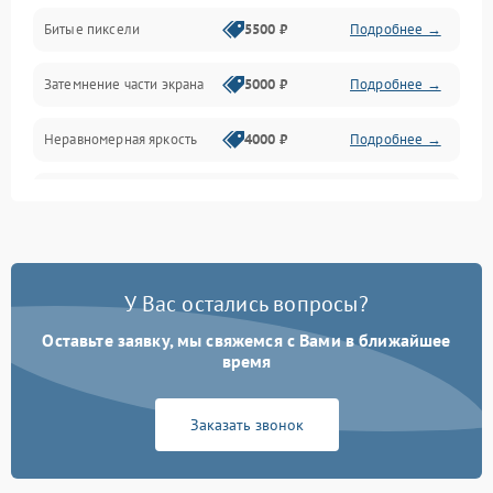
Разъёмы и интерфейсы
Битые пиксели
5500 ₽
Подробнее →
Механические повреждения
Затемнение части экрана
5000 ₽
Подробнее →
Программное обеспечение
Неравномерная яркость
4000 ₽
Подробнее →
Корпус и механика
Выгорание матрицы
6000 ₽
Подробнее →
Пульт и управление
Сеть и подключения
У Вас остались вопросы?
Оставьте заявку, мы свяжемся с Вами в ближайшее
Аудио
время
Сетевая
Заказать звонок