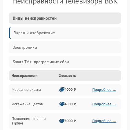
Неисправности телевизора BBK
Виды неисправностей
Экран и изображение
Электроника
Smart TV и программные сбои
Неисправности
Стоимость
Питание и запуск
Мерцание экрана
4000 ₽
Подробнее →
Подсветка и LED-модули
Искажение цветов
4500 ₽
Подробнее →
Звук и аудиосистема
Появление пятен на
Сигнал и приём каналов
5000 ₽
Подробнее →
экране