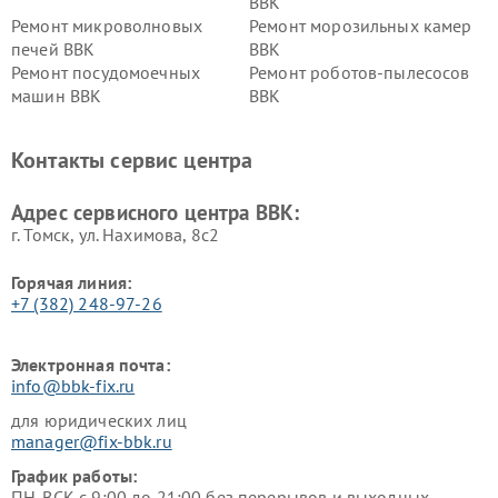
BBK
Ремонт микроволновых
Ремонт морозильных камер
печей BBK
BBK
Ремонт посудомоечных
Ремонт роботов-пылесосов
машин BBK
BBK
Ремонт ресиверов BBK
Ремонт музыкальных центров
BBK
Контакты сервис центра
Ремонт винных шкафов BBK
Адрес сервисного центра BBK:
г. Томск, ул. Нахимова, 8с2
Горячая линия:
+7 (382) 248-97-26
Электронная почта:
info@bbk-fix.ru
для юридических лиц
manager@fix-bbk.ru
График работы:
ПН-ВСК с 9:00 до 21:00 без перерывов и выходных