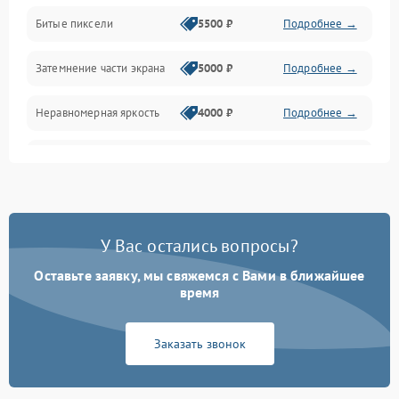
Разъёмы и интерфейсы
Битые пиксели
5500 ₽
Подробнее →
Механические повреждения
Затемнение части экрана
5000 ₽
Подробнее →
Программное обеспечение
Неравномерная яркость
4000 ₽
Подробнее →
Корпус и механика
Выгорание матрицы
6000 ₽
Подробнее →
Пульт и управление
Сеть и подключения
У Вас остались вопросы?
Оставьте заявку, мы свяжемся с Вами в ближайшее
Аудио
время
Сетевая
Заказать звонок