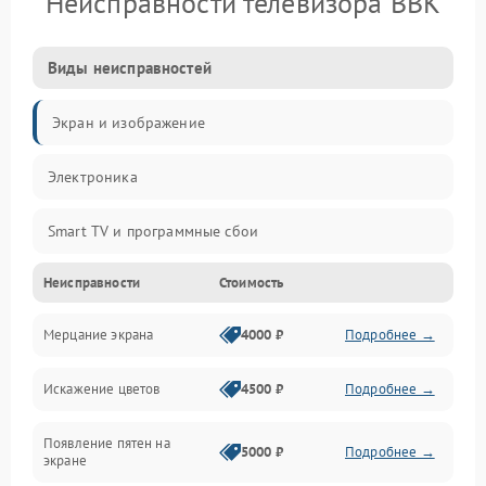
Неисправности телевизора BBK
Виды неисправностей
Экран и изображение
Электроника
Smart TV и программные сбои
Неисправности
Стоимость
Питание и запуск
Мерцание экрана
4000 ₽
Подробнее →
Подсветка и LED-модули
Искажение цветов
4500 ₽
Подробнее →
Звук и аудиосистема
Появление пятен на
Сигнал и приём каналов
5000 ₽
Подробнее →
экране