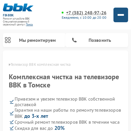
+7 (382) 248-97-26
FIX-BBK
Ежедневно, с 10:00 до 20:00
Ремонт устройств BBK
Специализированный
cервисный центр г.
Томск
Мы ремонтируем
Позвонить
омске
Телевизор BBK комплексная чистка
Комплексная чистка на телевизоре
BBK в Томске
Привезем и увезем телевизор BBK собственной
доставкой
Гарантия на наши работы по ремонту телевизоров
до 3-х лет
BBK
Ремонт акустических систем BBK
Ремонт морозильных камер BBK
Ремонт музыкальных центров BBK
Ремонт микроволновых печей BBK
Ремонт посудомоечных машин BBK
Срочный ремонт телевизоров BBK в течении часа
20%
Скидка для вас до