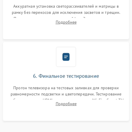
Аккуратная установка светорассеивателей и матрицы в
рамку без перекосов для исключения засветов и трещин.
Подключение внутренних шлейфов. Закрытие корпуса.
Подробнее
Сброс настроек и обновление программного обеспечения.
6. Финальное тестирование
Прогон телевизора на тестовых заливках для проверки
равномерности подсветки и цветопередачи. Тестирование
работы разъемов HDMI, динамиков, модуля Wi-Fi и Smart TV
Подробнее
в рабочем режиме в течение нескольких часов.