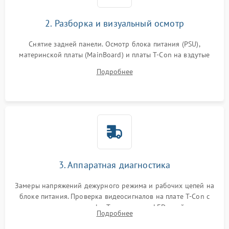
2. Разборка и визуальный осмотр
Снятие задней панели. Осмотр блока питания (PSU),
материнской платы (MainBoard) и платы T-Con на вздутые
конденсаторы, прогары, окисления и микротрещины.
Подробнее
Проверка надежности фиксации и целостности шлейфов.
3. Аппаратная диагностика
Замеры напряжений дежурного режима и рабочих цепей на
блоке питания. Проверка видеосигналов на плате T-Con с
помощью осциллографа. Тестирование LED-драйвера и
Подробнее
светодиодных планок подсветки мультиметром.