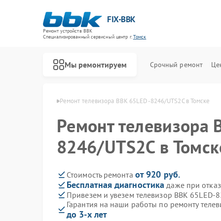
FIX-BBK
Ремонт устройств BBK
Специализированный cервисный центр г.
Томск
Мы ремонтируем
Срочный ремонт
Це
изоров BBK в Томске
Ремонт телевизора BBK 65LED-8246/UTS2C в Томске
Ремонт телевизора 
8246/UTS2C в Томск
от 920 руб.
Стоимость ремонта
Бесплатная диагностика
даже при отказ
Привезем и увезем телевизор BBK 65LED-
Гарантия на наши работы по ремонту теле
до 3-х лет
Ремонт акустических систем BBK
Ремонт микроволновых печей BBK
Ремонт морозильных камер BBK
Ремонт посудомоечных машин BBK
Ремонт роботов-пылесосов BBK
Ремонт музыкальных центров BBK