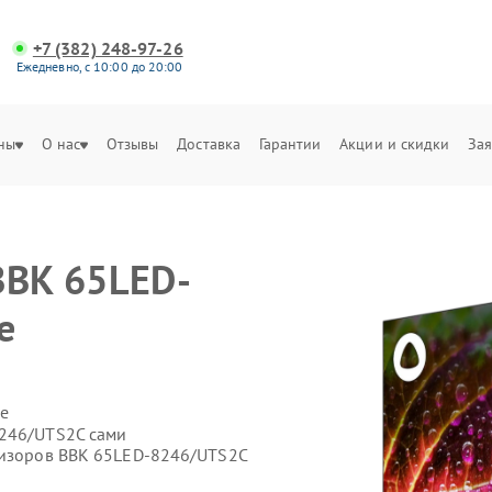
+7 (382) 248-97-26
Ежедневно, с 10:00 до 20:00
ны
О нас
Отзывы
Доставка
Гарантии
Акции и скидки
Зая
BBK 65LED-
е
е
8246/UTS2C сами
визоров BBK 65LED-8246/UTS2C