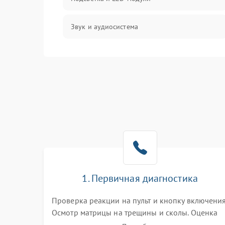
Звук и аудиосистема
Сигнал и приём каналов
Разъёмы и интерфейсы
Механические повреждения
Программное обеспечение
Корпус и механика
1. Первичная диагностика
Пульт и управление
Проверка реакции на пульт и кнопку включения
Осмотр матрицы на трещины и сколы. Оценка
Сеть и подключения
звука, наличия подсветки и индикаторов