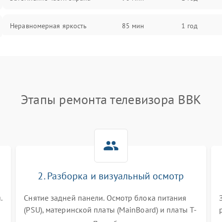
Неравномерная яркость
85 мин
1 год
Выгорание матрицы
90 мин
1 год
Этапы ремонта телевизора BBK
2. Разборка и визуальный осмотр
.
Снятие задней панели. Осмотр блока питания
(PSU), материнской платы (MainBoard) и платы T-
Con на вздутые конденсаторы, прогары,