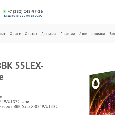
+7 (382) 248-97-26
Ежедневно, с 10:00 до 20:00
ны
О нас
Отзывы
Доставка
Гарантии
Акции и скидки
Зая
BBK 55LEX-
е
е
8249/UTS2C сами
визоров BBK 55LEX-8249/UTS2C