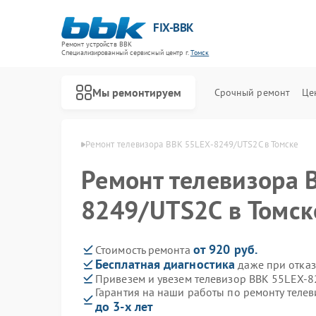
FIX-BBK
Ремонт устройств BBK
Специализированный cервисный центр г.
Томск
Мы ремонтируем
Срочный ремонт
Це
изоров BBK в Томске
Ремонт телевизора BBK 55LEX-8249/UTS2C в Томске
Ремонт телевизора 
8249/UTS2C в Томск
от 920 руб.
Стоимость ремонта
Бесплатная диагностика
даже при отказ
Привезем и увезем телевизор BBK 55LEX-
Гарантия на наши работы по ремонту теле
до 3-х лет
Ремонт акустических систем BBK
Ремонт микроволновых печей BBK
Ремонт морозильных камер BBK
Ремонт посудомоечных машин BBK
Ремонт роботов-пылесосов BBK
Ремонт музыкальных центров BBK