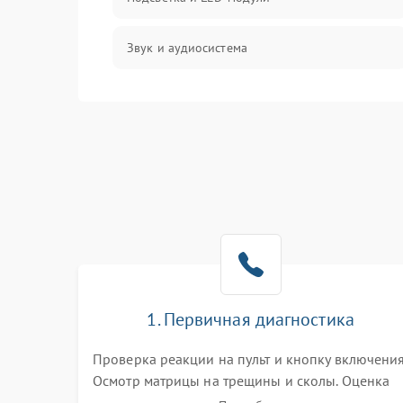
Звук и аудиосистема
Сигнал и приём каналов
Разъёмы и интерфейсы
Механические повреждения
Программное обеспечение
Корпус и механика
1. Первичная диагностика
Пульт и управление
Проверка реакции на пульт и кнопку включения
Осмотр матрицы на трещины и сколы. Оценка
Сеть и подключения
звука, наличия подсветки и индикаторов