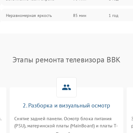
Неравномерная яркость
85 мин
1 год
Выгорание матрицы
90 мин
1 год
Этапы ремонта телевизора BBK
2. Разборка и визуальный осмотр
.
Снятие задней панели. Осмотр блока питания
(PSU), материнской платы (MainBoard) и платы T-
Con на вздутые конденсаторы, прогары,