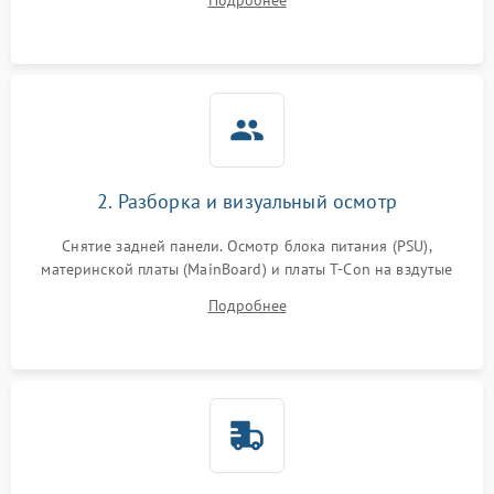
Подробнее
источников сигнала для выявления симптомов поломки.
2. Разборка и визуальный осмотр
Снятие задней панели. Осмотр блока питания (PSU),
материнской платы (MainBoard) и платы T-Con на вздутые
конденсаторы, прогары, окисления и микротрещины.
Подробнее
Проверка надежности фиксации и целостности шлейфов.