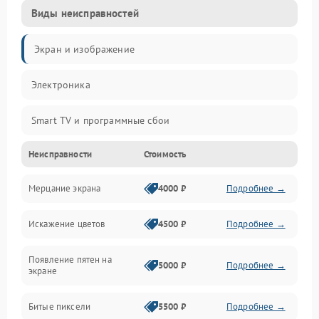
Виды неисправностей
Экран и изображение
Электроника
Smart TV и программные сбои
Неисправности
Стоимость
Питание и запуск
Мерцание экрана
4000 ₽
Подробнее →
Подсветка и LED-модули
Искажение цветов
4500 ₽
Подробнее →
Звук и аудиосистема
Появление пятен на
Сигнал и приём каналов
5000 ₽
Подробнее →
экране
Разъёмы и интерфейсы
Битые пиксели
5500 ₽
Подробнее →