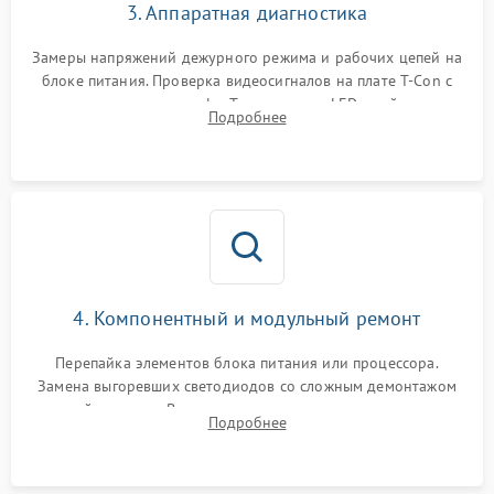
3. Аппаратная диагностика
Замеры напряжений дежурного режима и рабочих цепей на
блоке питания. Проверка видеосигналов на плате T-Con с
помощью осциллографа. Тестирование LED-драйвера и
Подробнее
светодиодных планок подсветки мультиметром.
4. Компонентный и модульный ремонт
Перепайка элементов блока питания или процессора.
Замена выгоревших светодиодов со сложным демонтажом
хрупкой матрицы. Восстановление поврежденных дорожек,
Подробнее
прошивка микросхем памяти EEPROM