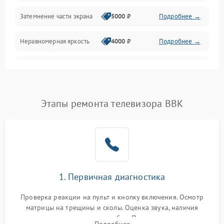
Механические повреждения
Затемнение части экрана
5000 ₽
Подробнее →
Программное обеспечение
Неравномерная яркость
4000 ₽
Подробнее →
Корпус и механика
Выгорание матрицы
6000 ₽
Подробнее →
Пульт и управление
Этапы ремонта телевизора BBK
Сеть и подключения
Аудио
Сетевая
1. Первичная диагностика
Проверка реакции на пульт и кнопку включения. Осмотр
матрицы на трещины и сколы. Оценка звука, наличия
подсветки и индикаторов ошибок. Подключение тестовых