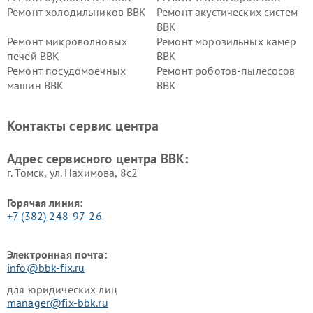
Ремонт холодильников BBK
Ремонт акустических систем
BBK
Ремонт микроволновых
Ремонт морозильных камер
печей BBK
BBK
Ремонт посудомоечных
Ремонт роботов-пылесосов
машин BBK
BBK
Ремонт ресиверов BBK
Ремонт музыкальных центров
BBK
Контакты сервис центра
Ремонт винных шкафов BBK
Адрес сервисного центра BBK:
г. Томск, ул. Нахимова, 8с2
Горячая линия:
+7 (382) 248-97-26
Электронная почта:
info@bbk-fix.ru
для юридических лиц
manager@fix-bbk.ru