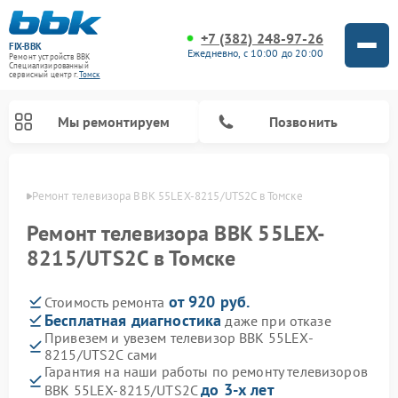
+7 (382) 248-97-26
FIX-BBK
Ежедневно, с 10:00 до 20:00
Ремонт устройств BBK
Специализированный
cервисный центр г.
Томск
Мы ремонтируем
Позвонить
омске
Ремонт телевизора BBK 55LEX-8215/UTS2C в Томске
Ремонт телевизора BBK 55LEX-
8215/UTS2C в Томске
от 920 руб.
Стоимость ремонта
Бесплатная диагностика
даже при отказе
Привезем и увезем телевизор BBK 55LEX-
8215/UTS2C сами
Ремонт акустических систем BBK
Ремонт морозильных камер BBK
Ремонт музыкальных центров BBK
Ремонт микроволновых печей BBK
Ремонт посудомоечных машин BBK
Гарантия на наши работы по ремонту телевизоров
до 3-х лет
BBK 55LEX-8215/UTS2C