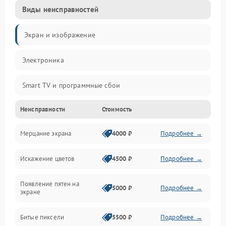
Виды неисправностей
Экран и изображение
Электроника
Smart TV и программные сбои
Неисправности
Стоимость
Питание и запуск
Мерцание экрана
4000 ₽
Подробнее →
Подсветка и LED-модули
Искажение цветов
4500 ₽
Подробнее →
Звук и аудиосистема
Появление пятен на
Сигнал и приём каналов
5000 ₽
Подробнее →
экране
Разъёмы и интерфейсы
Битые пиксели
5500 ₽
Подробнее →