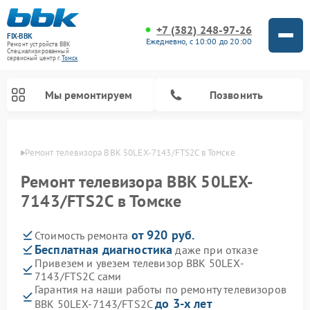
+7 (382) 248-97-26
FIX-BBK
Ежедневно, с 10:00 до 20:00
Ремонт устройств BBK
Специализированный
cервисный центр г.
Томск
Мы ремонтируем
Позвонить
омске
Ремонт телевизора BBK 50LEX-7143/FTS2C в Томске
Ремонт телевизора BBK 50LEX-
7143/FTS2C в Томске
от 920 руб.
Стоимость ремонта
Бесплатная диагностика
даже при отказе
Привезем и увезем телевизор BBK 50LEX-
7143/FTS2C сами
Ремонт акустических систем BBK
Ремонт морозильных камер BBK
Ремонт музыкальных центров BBK
Ремонт микроволновых печей BBK
Ремонт посудомоечных машин BBK
Гарантия на наши работы по ремонту телевизоров
до 3-х лет
BBK 50LEX-7143/FTS2C