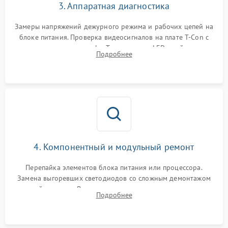
3. Аппаратная диагностика
Замеры напряжений дежурного режима и рабочих цепей на
блоке питания. Проверка видеосигналов на плате T-Con с
помощью осциллографа. Тестирование LED-драйвера и
Подробнее
светодиодных планок подсветки мультиметром.
4. Компонентный и модульный ремонт
Перепайка элементов блока питания или процессора.
Замена выгоревших светодиодов со сложным демонтажом
хрупкой матрицы. Восстановление поврежденных дорожек,
Подробнее
прошивка микросхем памяти EEPROM