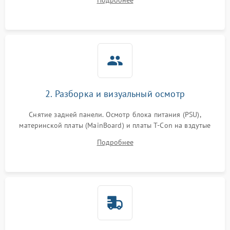
Подробнее
источников сигнала для выявления симптомов поломки.
2. Разборка и визуальный осмотр
Снятие задней панели. Осмотр блока питания (PSU),
материнской платы (MainBoard) и платы T-Con на вздутые
конденсаторы, прогары, окисления и микротрещины.
Подробнее
Проверка надежности фиксации и целостности шлейфов.