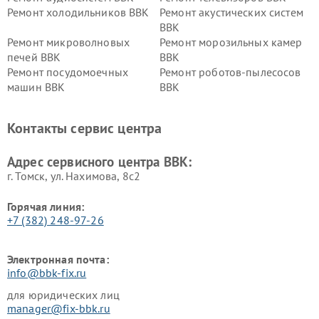
Ремонт холодильников BBK
Ремонт акустических систем
BBK
Ремонт микроволновых
Ремонт морозильных камер
печей BBK
BBK
Ремонт посудомоечных
Ремонт роботов-пылесосов
машин BBK
BBK
Ремонт ресиверов BBK
Ремонт музыкальных центров
BBK
Контакты сервис центра
Ремонт винных шкафов BBK
Адрес сервисного центра BBK:
г. Томск, ул. Нахимова, 8с2
Горячая линия:
+7 (382) 248-97-26
Электронная почта:
info@bbk-fix.ru
для юридических лиц
manager@fix-bbk.ru