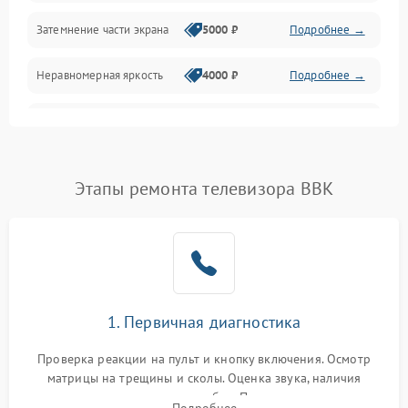
Механические повреждения
Затемнение части экрана
5000 ₽
Подробнее →
Программное обеспечение
Неравномерная яркость
4000 ₽
Подробнее →
Корпус и механика
Выгорание матрицы
6000 ₽
Подробнее →
Пульт и управление
Этапы ремонта телевизора BBK
Сеть и подключения
Аудио
Сетевая
1. Первичная диагностика
Проверка реакции на пульт и кнопку включения. Осмотр
матрицы на трещины и сколы. Оценка звука, наличия
подсветки и индикаторов ошибок. Подключение тестовых