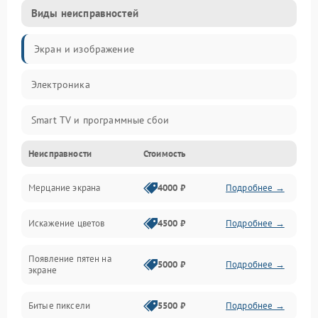
Виды неисправностей
Экран и изображение
Электроника
Smart TV и программные сбои
Неисправности
Стоимость
Питание и запуск
Мерцание экрана
4000 ₽
Подробнее →
Подсветка и LED-модули
Искажение цветов
4500 ₽
Подробнее →
Звук и аудиосистема
Появление пятен на
Сигнал и приём каналов
5000 ₽
Подробнее →
экране
Разъёмы и интерфейсы
Битые пиксели
5500 ₽
Подробнее →