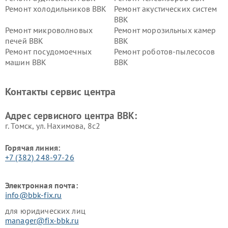
Ремонт холодильников BBK
Ремонт акустических систем
BBK
Ремонт микроволновых
Ремонт морозильных камер
печей BBK
BBK
Ремонт посудомоечных
Ремонт роботов-пылесосов
машин BBK
BBK
Ремонт ресиверов BBK
Ремонт музыкальных центров
BBK
Контакты сервис центра
Ремонт винных шкафов BBK
Адрес сервисного центра BBK:
г. Томск, ул. Нахимова, 8с2
Горячая линия:
+7 (382) 248-97-26
Электронная почта:
info@bbk-fix.ru
для юридических лиц
manager@fix-bbk.ru