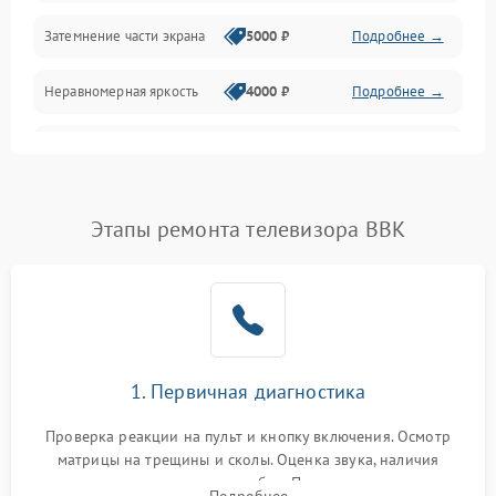
Механические повреждения
Затемнение части экрана
5000 ₽
Подробнее →
Программное обеспечение
Неравномерная яркость
4000 ₽
Подробнее →
Корпус и механика
Выгорание матрицы
6000 ₽
Подробнее →
Пульт и управление
Этапы ремонта телевизора BBK
Сеть и подключения
Аудио
Сетевая
1. Первичная диагностика
Проверка реакции на пульт и кнопку включения. Осмотр
матрицы на трещины и сколы. Оценка звука, наличия
подсветки и индикаторов ошибок. Подключение тестовых