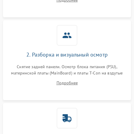
Подробнее
источников сигнала для выявления симптомов поломки.
2. Разборка и визуальный осмотр
Снятие задней панели. Осмотр блока питания (PSU),
материнской платы (MainBoard) и платы T-Con на вздутые
конденсаторы, прогары, окисления и микротрещины.
Подробнее
Проверка надежности фиксации и целостности шлейфов.