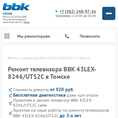
+7 (382) 248-97-26
FIX-BBK
Ежедневно, с 10:00 до 20:00
Ремонт устройств BBK
Специализированный
cервисный центр г.
Томск
Мы ремонтируем
Позвонить
омске
Ремонт телевизора BBK 43LEX-8246/UTS2C в Томске
Ремонт телевизора BBK 43LEX-
8246/UTS2C в Томске
от 920 руб.
Стоимость ремонта
Бесплатная диагностика
даже при отказе
Привезем и увезем телевизор BBK 43LEX-
8246/UTS2C сами
Ремонт акустических систем BBK
Ремонт морозильных камер BBK
Ремонт музыкальных центров BBK
Ремонт микроволновых печей BBK
Ремонт посудомоечных машин BBK
Гарантия на наши работы по ремонту телевизоров
до 3-х лет
BBK 43LEX-8246/UTS2C