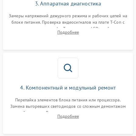
3. Аппаратная диагностика
Замеры напряжений дежурного режима и рабочих цепей на
блоке питания. Проверка видеосигналов на плате T-Con с
помощью осциллографа. Тестирование LED-драйвера и
Подробнее
светодиодных планок подсветки мультиметром.
4. Компонентный и модульный ремонт
Перепайка элементов блока питания или процессора.
Замена выгоревших светодиодов со сложным демонтажом
хрупкой матрицы. Восстановление поврежденных дорожек,
Подробнее
прошивка микросхем памяти EEPROM