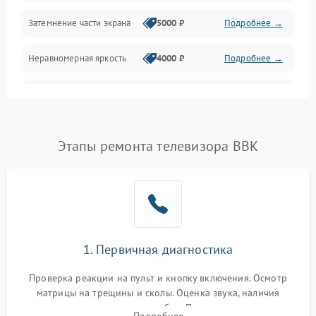
Механические повреждения
Затемнение части экрана
5000 ₽
Подробнее →
Программное обеспечение
Неравномерная яркость
4000 ₽
Подробнее →
Корпус и механика
Выгорание матрицы
6000 ₽
Подробнее →
Пульт и управление
Этапы ремонта телевизора BBK
Сеть и подключения
Аудио
Сетевая
1. Первичная диагностика
Проверка реакции на пульт и кнопку включения. Осмотр
матрицы на трещины и сколы. Оценка звука, наличия
подсветки и индикаторов ошибок. Подключение тестовых