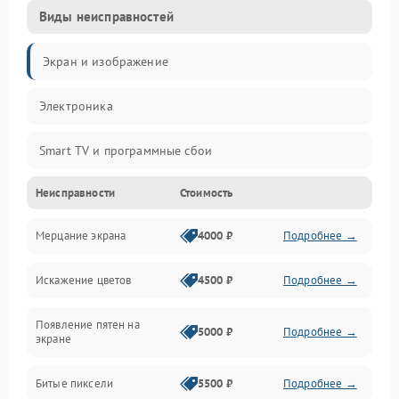
Виды неисправностей
Экран и изображение
Электроника
Smart TV и программные сбои
Неисправности
Стоимость
Питание и запуск
Мерцание экрана
4000 ₽
Подробнее →
Подсветка и LED-модули
Искажение цветов
4500 ₽
Подробнее →
Звук и аудиосистема
Появление пятен на
Сигнал и приём каналов
5000 ₽
Подробнее →
экране
Разъёмы и интерфейсы
Битые пиксели
5500 ₽
Подробнее →