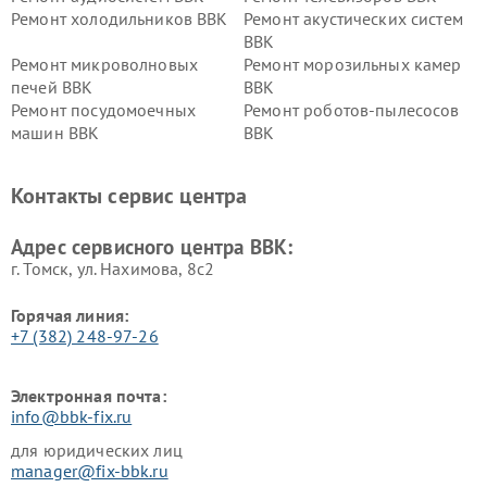
Ремонт холодильников BBK
Ремонт акустических систем
BBK
Ремонт микроволновых
Ремонт морозильных камер
печей BBK
BBK
Ремонт посудомоечных
Ремонт роботов-пылесосов
машин BBK
BBK
Ремонт ресиверов BBK
Ремонт музыкальных центров
BBK
Контакты сервис центра
Ремонт винных шкафов BBK
Адрес сервисного центра BBK:
г. Томск, ул. Нахимова, 8с2
Горячая линия:
+7 (382) 248-97-26
Электронная почта:
info@bbk-fix.ru
для юридических лиц
manager@fix-bbk.ru