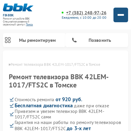
+7 (382) 248-97-26
FIX-BBK
Ежедневно, с 10:00 до 20:00
Ремонт устройств BBK
Специализированный
cервисный центр г.
Томск
Мы ремонтируем
Позвонить
омске
Ремонт телевизора BBK 42LEM-1017/FTS2C в Томске
Ремонт телевизора BBK 42LEM-
1017/FTS2C в Томске
от 920 руб.
Стоимость ремонта
Бесплатная диагностика
даже при отказе
Привезем и увезем телевизор BBK 42LEM-
1017/FTS2C сами
Ремонт акустических систем BBK
Ремонт морозильных камер BBK
Ремонт музыкальных центров BBK
Ремонт микроволновых печей BBK
Ремонт посудомоечных машин BBK
Гарантия на наши работы по ремонту телевизоров
до 3-х лет
BBK 42LEM-1017/FTS2C