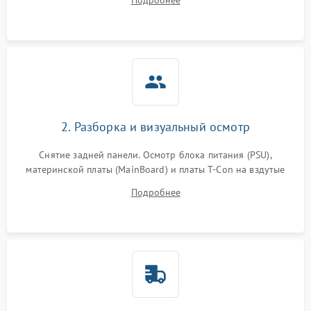
Подробнее
источников сигнала для выявления симптомов поломки.
2. Разборка и визуальный осмотр
Снятие задней панели. Осмотр блока питания (PSU),
материнской платы (MainBoard) и платы T-Con на вздутые
конденсаторы, прогары, окисления и микротрещины.
Подробнее
Проверка надежности фиксации и целостности шлейфов.