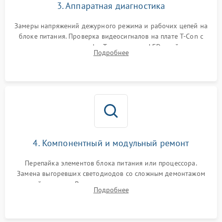
3. Аппаратная диагностика
Замеры напряжений дежурного режима и рабочих цепей на
блоке питания. Проверка видеосигналов на плате T-Con с
помощью осциллографа. Тестирование LED-драйвера и
Подробнее
светодиодных планок подсветки мультиметром.
4. Компонентный и модульный ремонт
Перепайка элементов блока питания или процессора.
Замена выгоревших светодиодов со сложным демонтажом
хрупкой матрицы. Восстановление поврежденных дорожек,
Подробнее
прошивка микросхем памяти EEPROM