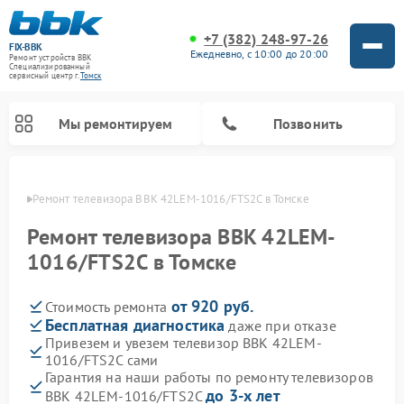
+7 (382) 248-97-26
FIX-BBK
Ежедневно, с 10:00 до 20:00
Ремонт устройств BBK
Специализированный
cервисный центр г.
Томск
Мы ремонтируем
Позвонить
омске
Ремонт телевизора BBK 42LEM-1016/FTS2C в Томске
Ремонт телевизора BBK 42LEM-
1016/FTS2C в Томске
от 920 руб.
Стоимость ремонта
Бесплатная диагностика
даже при отказе
Привезем и увезем телевизор BBK 42LEM-
1016/FTS2C сами
Ремонт акустических систем BBK
Ремонт морозильных камер BBK
Ремонт музыкальных центров BBK
Ремонт микроволновых печей BBK
Ремонт посудомоечных машин BBK
Гарантия на наши работы по ремонту телевизоров
до 3-х лет
BBK 42LEM-1016/FTS2C