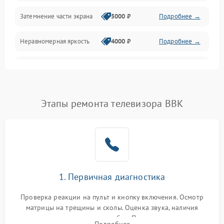
Механические повреждения
Затемнение части экрана
5000 ₽
Подробнее →
Программное обеспечение
Неравномерная яркость
4000 ₽
Подробнее →
Корпус и механика
Выгорание матрицы
6000 ₽
Подробнее →
Пульт и управление
Этапы ремонта телевизора BBK
Сеть и подключения
Аудио
Сетевая
1. Первичная диагностика
Проверка реакции на пульт и кнопку включения. Осмотр
матрицы на трещины и сколы. Оценка звука, наличия
подсветки и индикаторов ошибок. Подключение тестовых