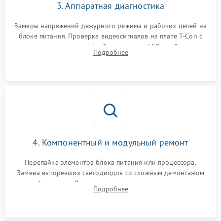
3. Аппаратная диагностика
Замеры напряжений дежурного режима и рабочих цепей на
блоке питания. Проверка видеосигналов на плате T-Con с
помощью осциллографа. Тестирование LED-драйвера и
Подробнее
светодиодных планок подсветки мультиметром.
4. Компонентный и модульный ремонт
Перепайка элементов блока питания или процессора.
Замена выгоревших светодиодов со сложным демонтажом
хрупкой матрицы. Восстановление поврежденных дорожек,
Подробнее
прошивка микросхем памяти EEPROM