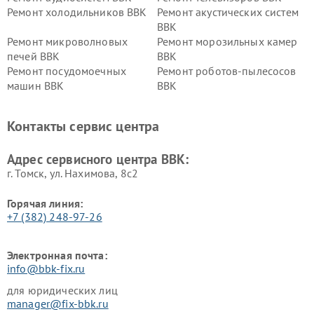
Ремонт холодильников BBK
Ремонт акустических систем
BBK
Ремонт микроволновых
Ремонт морозильных камер
печей BBK
BBK
Ремонт посудомоечных
Ремонт роботов-пылесосов
машин BBK
BBK
Ремонт ресиверов BBK
Ремонт музыкальных центров
BBK
Контакты сервис центра
Ремонт винных шкафов BBK
Адрес сервисного центра BBK:
г. Томск, ул. Нахимова, 8с2
Горячая линия:
+7 (382) 248-97-26
Электронная почта:
info@bbk-fix.ru
для юридических лиц
manager@fix-bbk.ru