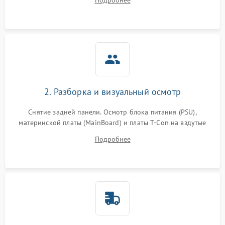
Подробнее
источников сигнала для выявления симптомов поломки.
2. Разборка и визуальный осмотр
Снятие задней панели. Осмотр блока питания (PSU),
материнской платы (MainBoard) и платы T-Con на вздутые
конденсаторы, прогары, окисления и микротрещины.
Подробнее
Проверка надежности фиксации и целостности шлейфов.