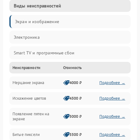
Виды неисправностей
Экран и изображение
Электроника
Smart TV и программные сбои
Неисправности
Стоимость
Питание и запуск
Мерцание экрана
4000 ₽
Подробнее →
Подсветка и LED-модули
Искажение цветов
4500 ₽
Подробнее →
Звук и аудиосистема
Появление пятен на
Сигнал и приём каналов
5000 ₽
Подробнее →
экране
Разъёмы и интерфейсы
Битые пиксели
5500 ₽
Подробнее →