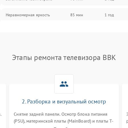
Неравномерная яркость
85 мин
1 год
Выгорание матрицы
90 мин
1 год
Этапы ремонта телевизора BBK
2. Разборка и визуальный осмотр
.
Снятие задней панели. Осмотр блока питания
(PSU), материнской платы (MainBoard) и платы T-
Con на вздутые конденсаторы, прогары,