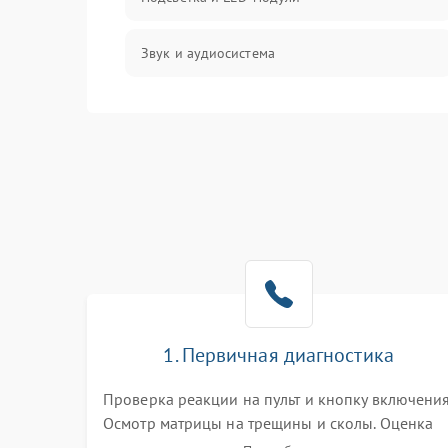
Звук и аудиосистема
Сигнал и приём каналов
Разъёмы и интерфейсы
Механические повреждения
Программное обеспечение
Корпус и механика
1. Первичная диагностика
Пульт и управление
Проверка реакции на пульт и кнопку включения
Осмотр матрицы на трещины и сколы. Оценка
Сеть и подключения
звука, наличия подсветки и индикаторов