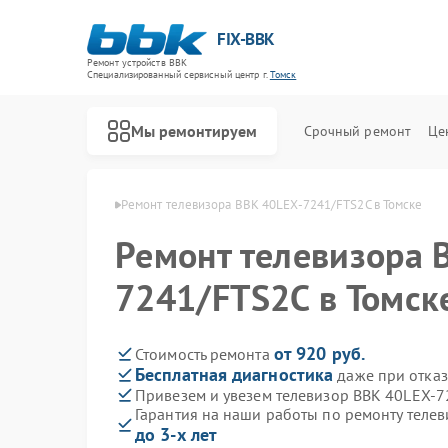
FIX-BBK
Ремонт устройств BBK
Специализированный cервисный центр г.
Томск
Мы ремонтируем
Срочный ремонт
Це
изоров BBK в Томске
Ремонт телевизора BBK 40LEX-7241/FTS2C в Томске
Ремонт телевизора 
7241/FTS2C в Томск
от 920 руб.
Стоимость ремонта
Бесплатная диагностика
даже при отказ
Привезем и увезем телевизор BBK 40LEX-7
Гарантия на наши работы по ремонту теле
до 3-х лет
Ремонт акустических систем BBK
Ремонт микроволновых печей BBK
Ремонт морозильных камер BBK
Ремонт посудомоечных машин BBK
Ремонт роботов-пылесосов BBK
Ремонт музыкальных центров BBK