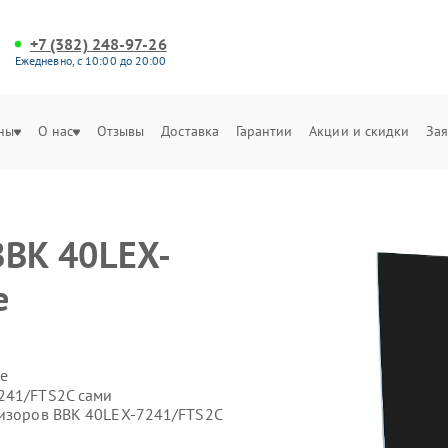
+7 (382) 248-97-26
Ежедневно, с 10:00 до 20:00
ны
О нас
Отзывы
Доставка
Гарантии
Акции и скидки
Зая
BBK 40LEX-
е
е
241/FTS2C сами
визоров BBK 40LEX-7241/FTS2C