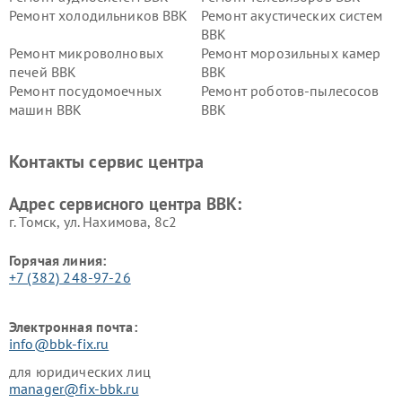
Ремонт холодильников BBK
Ремонт акустических систем
BBK
Ремонт микроволновых
Ремонт морозильных камер
печей BBK
BBK
Ремонт посудомоечных
Ремонт роботов-пылесосов
машин BBK
BBK
Ремонт ресиверов BBK
Ремонт музыкальных центров
BBK
Контакты сервис центра
Ремонт винных шкафов BBK
Адрес сервисного центра BBK:
г. Томск, ул. Нахимова, 8с2
Горячая линия:
+7 (382) 248-97-26
Электронная почта:
info@bbk-fix.ru
для юридических лиц
manager@fix-bbk.ru