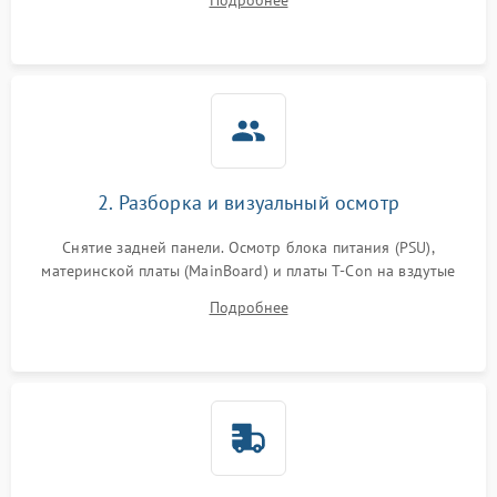
Подробнее
источников сигнала для выявления симптомов поломки.
2. Разборка и визуальный осмотр
Снятие задней панели. Осмотр блока питания (PSU),
материнской платы (MainBoard) и платы T-Con на вздутые
конденсаторы, прогары, окисления и микротрещины.
Подробнее
Проверка надежности фиксации и целостности шлейфов.