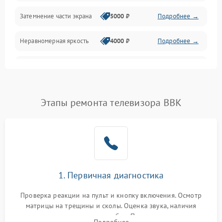
Механические повреждения
Затемнение части экрана
5000 ₽
Подробнее →
Программное обеспечение
Неравномерная яркость
4000 ₽
Подробнее →
Корпус и механика
Выгорание матрицы
6000 ₽
Подробнее →
Пульт и управление
Этапы ремонта телевизора BBK
Сеть и подключения
Аудио
Сетевая
1. Первичная диагностика
Проверка реакции на пульт и кнопку включения. Осмотр
матрицы на трещины и сколы. Оценка звука, наличия
подсветки и индикаторов ошибок. Подключение тестовых