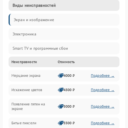
Виды неисправностей
Экран и изображение
Электроника
Smart TV и программные сбои
Неисправности
Стоимость
Питание и запуск
Мерцание экрана
4000 ₽
Подробнее →
Подсветка и LED-модули
Искажение цветов
4500 ₽
Подробнее →
Звук и аудиосистема
Появление пятен на
Сигнал и приём каналов
5000 ₽
Подробнее →
экране
Разъёмы и интерфейсы
Битые пиксели
5500 ₽
Подробнее →