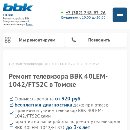
+7 (382) 248-97-26
FIX-BBK
Ежедневно, с 10:00 до 20:00
Ремонт устройств BBK
Специализированный
cервисный центр г.
Томск
Мы ремонтируем
Позвонить
омске
Ремонт телевизора BBK 40LEM-1042/FTS2C в Томске
Ремонт телевизора BBK 40LEM-
1042/FTS2C в Томске
от 920 руб.
Стоимость ремонта
Бесплатная диагностика
даже при отказе
Привезем и увезем телевизор BBK 40LEM-
1042/FTS2C сами
Ремонт акустических систем BBK
Ремонт морозильных камер BBK
Ремонт музыкальных центров BBK
Ремонт микроволновых печей BBK
Ремонт посудомоечных машин BBK
Гарантия на наши работы по ремонту телевизоров
до 3-х лет
BBK 40LEM-1042/FTS2C