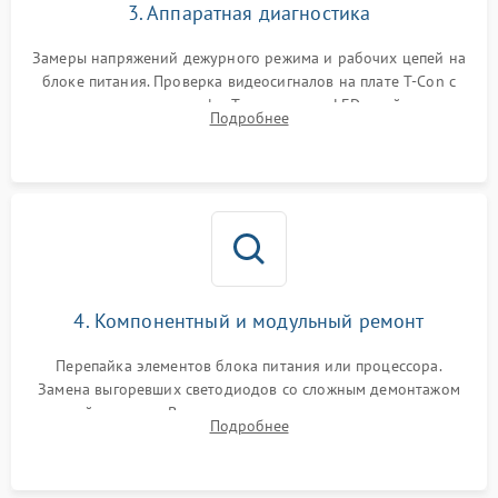
3. Аппаратная диагностика
Замеры напряжений дежурного режима и рабочих цепей на
блоке питания. Проверка видеосигналов на плате T-Con с
помощью осциллографа. Тестирование LED-драйвера и
Подробнее
светодиодных планок подсветки мультиметром.
4. Компонентный и модульный ремонт
Перепайка элементов блока питания или процессора.
Замена выгоревших светодиодов со сложным демонтажом
хрупкой матрицы. Восстановление поврежденных дорожек,
Подробнее
прошивка микросхем памяти EEPROM