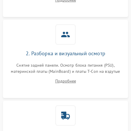
Подробнее
источников сигнала для выявления симптомов поломки.
2. Разборка и визуальный осмотр
Снятие задней панели. Осмотр блока питания (PSU),
материнской платы (MainBoard) и платы T-Con на вздутые
конденсаторы, прогары, окисления и микротрещины.
Подробнее
Проверка надежности фиксации и целостности шлейфов.