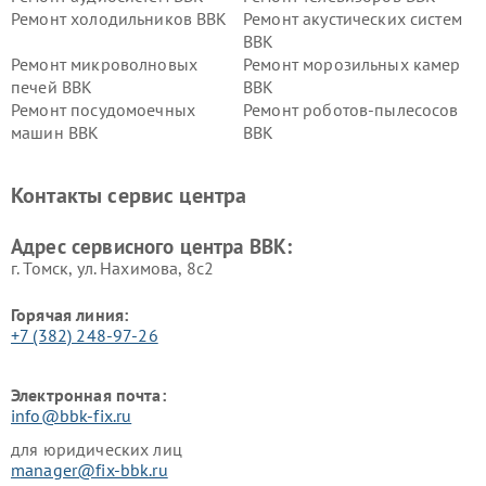
Ремонт холодильников BBK
Ремонт акустических систем
BBK
Ремонт микроволновых
Ремонт морозильных камер
печей BBK
BBK
Ремонт посудомоечных
Ремонт роботов-пылесосов
машин BBK
BBK
Ремонт ресиверов BBK
Ремонт музыкальных центров
BBK
Контакты сервис центра
Ремонт винных шкафов BBK
Адрес сервисного центра BBK:
г. Томск, ул. Нахимова, 8с2
Горячая линия:
+7 (382) 248-97-26
Электронная почта:
info@bbk-fix.ru
для юридических лиц
manager@fix-bbk.ru