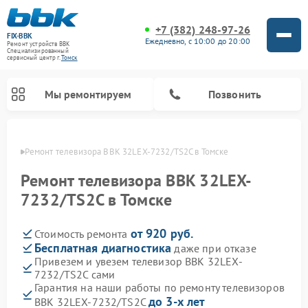
+7 (382) 248-97-26
FIX-BBK
Ежедневно, с 10:00 до 20:00
Ремонт устройств BBK
Специализированный
cервисный центр г.
Томск
Мы ремонтируем
Позвонить
омске
Ремонт телевизора BBK 32LEX-7232/TS2C в Томске
Ремонт телевизора BBK 32LEX-
7232/TS2C в Томске
от 920 руб.
Стоимость ремонта
Бесплатная диагностика
даже при отказе
Привезем и увезем телевизор BBK 32LEX-
7232/TS2C сами
Ремонт акустических систем BBK
Ремонт морозильных камер BBK
Ремонт музыкальных центров BBK
Ремонт микроволновых печей BBK
Ремонт посудомоечных машин BBK
Гарантия на наши работы по ремонту телевизоров
до 3-х лет
BBK 32LEX-7232/TS2C