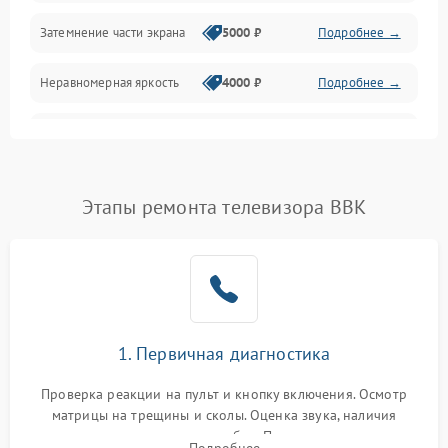
Механические повреждения
Затемнение части экрана
5000 ₽
Подробнее →
Программное обеспечение
Неравномерная яркость
4000 ₽
Подробнее →
Корпус и механика
Выгорание матрицы
6000 ₽
Подробнее →
Пульт и управление
Этапы ремонта телевизора BBK
Сеть и подключения
Аудио
Сетевая
1. Первичная диагностика
Проверка реакции на пульт и кнопку включения. Осмотр
матрицы на трещины и сколы. Оценка звука, наличия
подсветки и индикаторов ошибок. Подключение тестовых