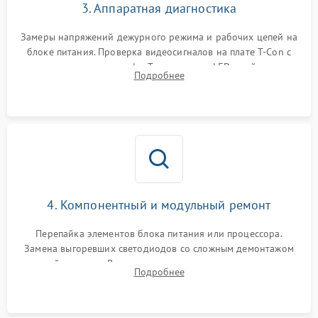
3. Аппаратная диагностика
Замеры напряжений дежурного режима и рабочих цепей на
блоке питания. Проверка видеосигналов на плате T-Con с
помощью осциллографа. Тестирование LED-драйвера и
Подробнее
светодиодных планок подсветки мультиметром.
4. Компонентный и модульный ремонт
Перепайка элементов блока питания или процессора.
Замена выгоревших светодиодов со сложным демонтажом
хрупкой матрицы. Восстановление поврежденных дорожек,
Подробнее
прошивка микросхем памяти EEPROM