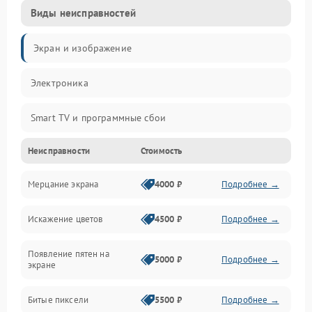
Виды неисправностей
Экран и изображение
Электроника
Smart TV и программные сбои
Неисправности
Стоимость
Питание и запуск
Мерцание экрана
4000 ₽
Подробнее →
Подсветка и LED-модули
Искажение цветов
4500 ₽
Подробнее →
Звук и аудиосистема
Появление пятен на
Сигнал и приём каналов
5000 ₽
Подробнее →
экране
Разъёмы и интерфейсы
Битые пиксели
5500 ₽
Подробнее →