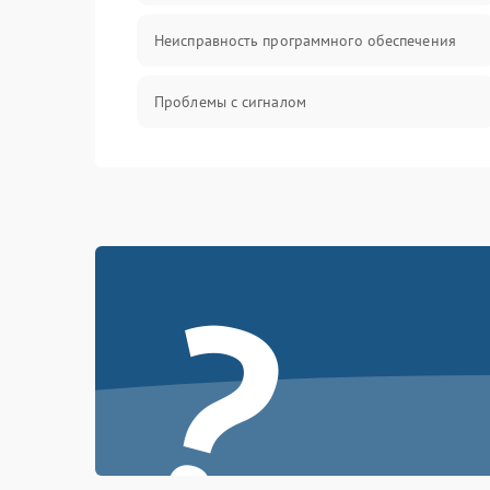
Неисправность программного обеспечения
Проблемы с сигналом
Неисправность резервуаров и систем подачи
воды
Проблемы с механикой
?
Батарея
Режим работы
Программные сбои