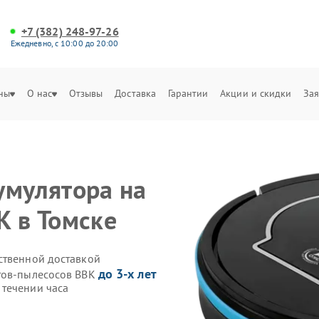
+7 (382) 248-97-26
Ежедневно, с 10:00 до 20:00
ны
О нас
Отзывы
Доставка
Гарантии
Акции и скидки
Зая
умулятора на
K в Томске
ственной доставкой
до 3-х лет
отов-пылесосов BBK
течении часа