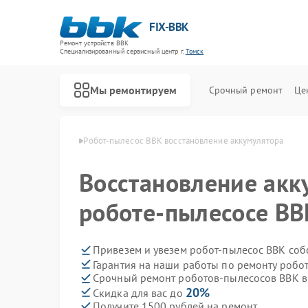
FIX-BBK
Ремонт устройств BBK
Специализированный cервисный центр г.
Томск
Мы ремонтируем
Срочный ремонт
Це
сосов BBK в Томске
Робот-пылесос BBK восстановление аккумулятора
Восстановление акк
роботе-пылесосе BB
Привезем и увезем робот-пылесос BBK соб
Гарантия на наши работы по ремонту роб
Срочный ремонт роботов-пылесосов BBK в 
20%
Скидка для вас до
Получите 1500 рублей на ремонт
Ремонт акустических систем BBK
Ремонт микроволновых печей BBK
Ремонт морозильных камер BBK
Ремонт посудомоечных машин BBK
Ремонт музыкальных центров BBK