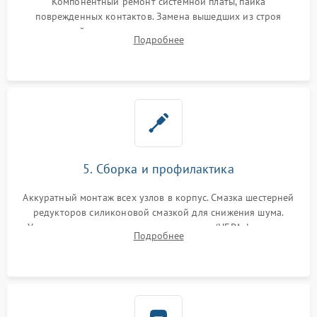
Компонентный ремонт системной платы, пайка
поврежденных контактов. Замена вышедших из строя
двигателей, изношенного аккумулятора, неисправного
Подробнее
лидара или помпы подачи воды. Восстановление шлейфов и
устранение последствий попадания влаги.
5. Сборка и профилактика
Аккуратный монтаж всех узлов в корпус. Смазка шестерней
редукторов силиконовой смазкой для снижения шума.
Установка новых расходных материалов (HEPA-фильтров,
Подробнее
микрофибры, щеток). Надежная фиксация разъемов и
проверка герметичности водяного контура.