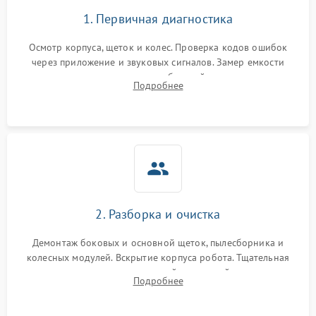
1. Первичная диагностика
Осмотр корпуса, щеток и колес. Проверка кодов ошибок
через приложение и звуковых сигналов. Замер емкости
аккумулятора и тестирование базовой станции зарядки.
Подробнее
Оценка работы лидара, бампера и датчиков падения для
локализации неисправности.
2. Разборка и очистка
Демонтаж боковых и основной щеток, пылесборника и
колесных модулей. Вскрытие корпуса робота. Тщательная
очистка внутренних полостей, шестерней и плат от
Подробнее
скопившейся пыли, волос и шерсти животных с
использованием сжатого воздуха и щеток.