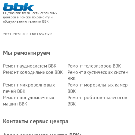
СЦ tms.bbk-fix.ru - сеть сервисных
центров в Томске по ремонту и
обслуживанию техники BBK
2021-2026 © СЦ tms.bbk-fix.ru
Мы ремонтируем
Ремонт аудиосистем BBK
Ремонт телевизоров BBK
Ремонт холодильников BBK
Ремонт акустических систем
BBK
Ремонт микроволновых
Ремонт морозильных камер
печей BBK
BBK
Ремонт посудомоечных
Ремонт роботов-пылесосов
машин BBK
BBK
Ремонт ресиверов BBK
Ремонт музыкальных центров
BBK
Контакты сервис центра
Ремонт винных шкафов BBK