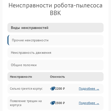
Неисправности робота-пылесоса
BBK
Виды неисправностей
Прочие неисправности
Неисправность движения
Общие поломки
Неисправности
Стоимость
Неисправность датчиков
Сильно греется корпус
2200 ₽
Подробнее →
Неисправность программного обеспечения
Появление трещин на
Проблемы с сигналом
2500 ₽
Подробнее →
корпуса