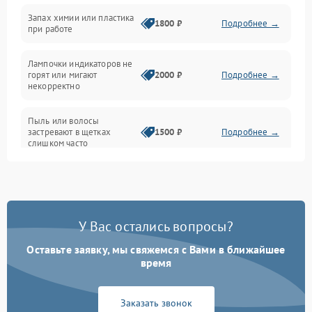
Неисправность резервуаров и систем подачи воды
Запах химии или пластика
1800 ₽
Подробнее →
при работе
Проблемы с механикой
Лампочки индикаторов не
горят или мигают
2000 ₽
Подробнее →
Батарея
некорректно
Режим работы
Пыль или волосы
застревают в щетках
1500 ₽
Подробнее →
слишком часто
Программные сбои
У Вас остались вопросы?
Оставьте заявку, мы свяжемся с Вами в ближайшее
время
Заказать звонок