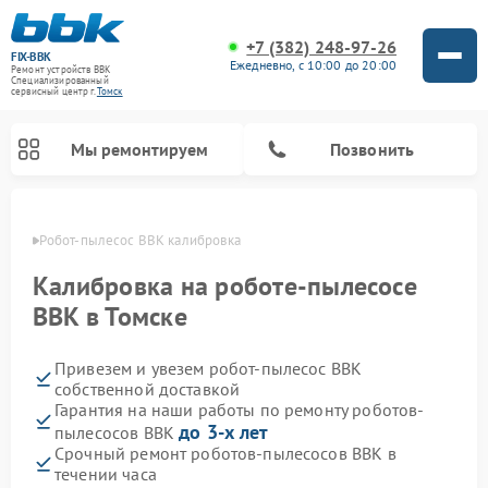
+7 (382) 248-97-26
FIX-BBK
Ежедневно, с 10:00 до 20:00
Ремонт устройств BBK
Специализированный
cервисный центр г.
Томск
Мы ремонтируем
Позвонить
омске
Робот-пылесос BBK калибровка
Калибровка на роботе-пылесосе
BBK в Томске
Привезем и увезем робот-пылесос BBK
собственной доставкой
Гарантия на наши работы по ремонту роботов-
до 3-х лет
пылесосов BBK
Ремонт микроволновых печей BBK
Ремонт посудомоечных машин BBK
Ремонт музыкальных центров BBK
Ремонт акустических систем BBK
Ремонт морозильных камер BBK
Срочный ремонт роботов-пылесосов BBK в
течении часа