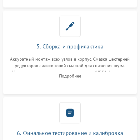
5. Сборка и профилактика
Аккуратный монтаж всех узлов в корпус. Смазка шестерней
редукторов силиконовой смазкой для снижения шума.
Установка новых расходных материалов (HEPA-фильтров,
Подробнее
микрофибры, щеток). Надежная фиксация разъемов и
проверка герметичности водяного контура.
6. Финальное тестирование и калибровка