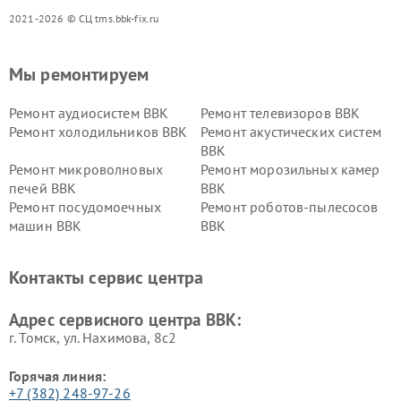
2021-2026 © СЦ tms.bbk-fix.ru
Мы ремонтируем
Ремонт аудиосистем BBK
Ремонт телевизоров BBK
Ремонт холодильников BBK
Ремонт акустических систем
BBK
Ремонт микроволновых
Ремонт морозильных камер
печей BBK
BBK
Ремонт посудомоечных
Ремонт роботов-пылесосов
машин BBK
BBK
Ремонт ресиверов BBK
Ремонт музыкальных центров
BBK
Контакты сервис центра
Ремонт винных шкафов BBK
Адрес сервисного центра BBK:
г. Томск, ул. Нахимова, 8с2
Горячая линия:
+7 (382) 248-97-26