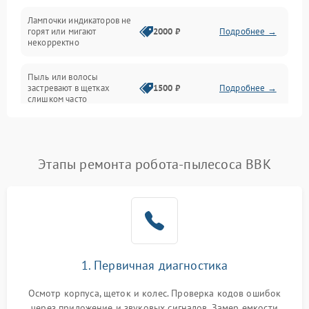
Проблемы с механикой
Лампочки индикаторов не
горят или мигают
2000 ₽
Подробнее →
Батарея
некорректно
Режим работы
Пыль или волосы
застревают в щетках
1500 ₽
Подробнее →
слишком часто
Программные сбои
Этапы ремонта робота-пылесоса BBK
1. Первичная диагностика
Осмотр корпуса, щеток и колес. Проверка кодов ошибок
через приложение и звуковых сигналов. Замер емкости