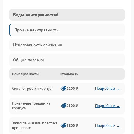
Виды неисправностей
Прочие неисправности
Неисправность движения
Общие поломки
Неисправности
Стоимость
Неисправность датчиков
Сильно греется корпус
2200 ₽
Подробнее →
Неисправность программного обеспечения
Появление трещин на
Проблемы с сигналом
2500 ₽
Подробнее →
корпуса
Неисправность резервуаров и систем подачи воды
Запах химии или пластика
1800 ₽
Подробнее →
при работе