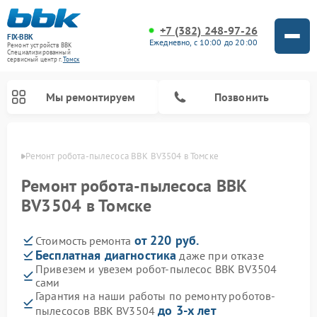
+7 (382) 248-97-26
FIX-BBK
Ежедневно, с 10:00 до 20:00
Ремонт устройств BBK
Специализированный
cервисный центр г.
Томск
Мы ремонтируем
Позвонить
омске
Ремонт робота-пылесоса BBK BV3504 в Томске
Ремонт робота-пылесоса BBK
BV3504 в Томске
от 220 руб.
Стоимость ремонта
Бесплатная диагностика
даже при отказе
Привезем и увезем робот-пылесос BBK BV3504
сами
Ремонт микроволновых печей BBK
Ремонт посудомоечных машин BBK
Ремонт музыкальных центров BBK
Ремонт акустических систем BBK
Ремонт морозильных камер BBK
Гарантия на наши работы по ремонту роботов-
до 3-х лет
пылесосов BBK BV3504