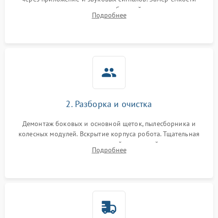
аккумулятора и тестирование базовой станции зарядки.
Подробнее
Оценка работы лидара, бампера и датчиков падения для
локализации неисправности.
2. Разборка и очистка
Демонтаж боковых и основной щеток, пылесборника и
колесных модулей. Вскрытие корпуса робота. Тщательная
очистка внутренних полостей, шестерней и плат от
Подробнее
скопившейся пыли, волос и шерсти животных с
использованием сжатого воздуха и щеток.