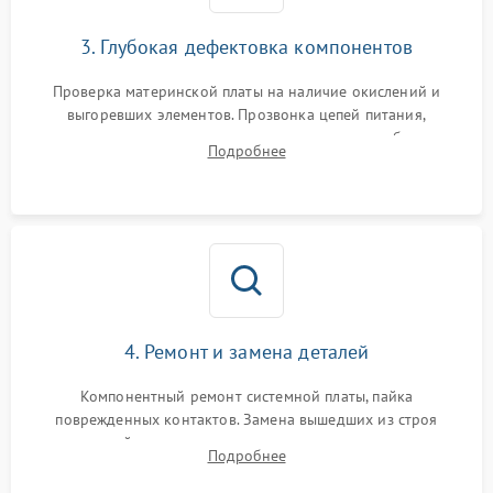
3. Глубокая дефектовка компонентов
Проверка материнской платы на наличие окислений и
выгоревших элементов. Прозвонка цепей питания,
тестирование приводных моторов колес и турбины
Подробнее
всасывания. Оценка состояния оптических и инфракрасных
датчиков, а также механизма лазерного дальномера.
4. Ремонт и замена деталей
Компонентный ремонт системной платы, пайка
поврежденных контактов. Замена вышедших из строя
двигателей, изношенного аккумулятора, неисправного
Подробнее
лидара или помпы подачи воды. Восстановление шлейфов и
устранение последствий попадания влаги.