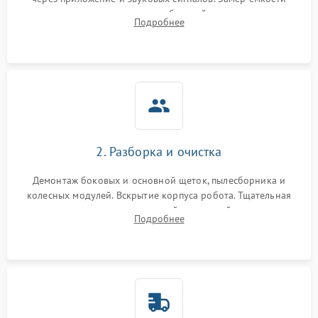
аккумулятора и тестирование базовой станции зарядки.
Подробнее
Оценка работы лидара, бампера и датчиков падения для
локализации неисправности.
2. Разборка и очистка
Демонтаж боковых и основной щеток, пылесборника и
колесных модулей. Вскрытие корпуса робота. Тщательная
очистка внутренних полостей, шестерней и плат от
Подробнее
скопившейся пыли, волос и шерсти животных с
использованием сжатого воздуха и щеток.