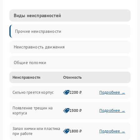
Виды неисправностей
Прочие неисправности
Неисправность движения
Общие поломки
Неисправности
Стоимость
Неисправность датчиков
Сильно греется корпус
2200 ₽
Подробнее →
Неисправность программного обеспечения
Появление трещин на
Проблемы с сигналом
2500 ₽
Подробнее →
корпуса
Неисправность резервуаров и систем подачи воды
Запах химии или пластика
1800 ₽
Подробнее →
при работе