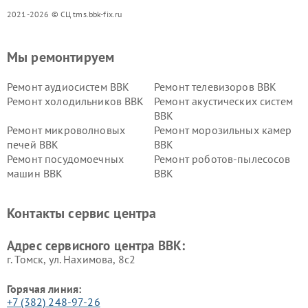
2021-2026 © СЦ tms.bbk-fix.ru
Мы ремонтируем
Ремонт аудиосистем BBK
Ремонт телевизоров BBK
Ремонт холодильников BBK
Ремонт акустических систем
BBK
Ремонт микроволновых
Ремонт морозильных камер
печей BBK
BBK
Ремонт посудомоечных
Ремонт роботов-пылесосов
машин BBK
BBK
Ремонт ресиверов BBK
Ремонт музыкальных центров
BBK
Контакты сервис центра
Ремонт винных шкафов BBK
Адрес сервисного центра BBK:
г. Томск, ул. Нахимова, 8с2
Горячая линия:
+7 (382) 248-97-26