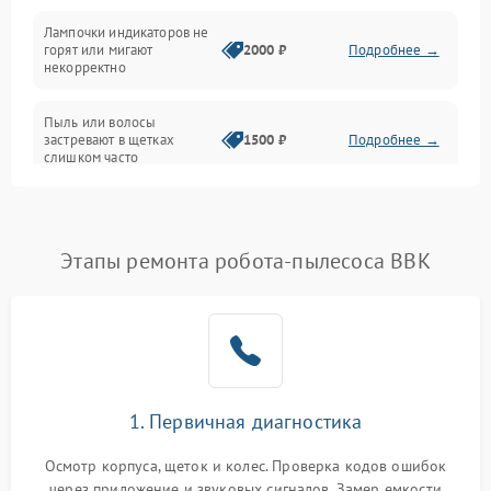
Проблемы с механикой
Лампочки индикаторов не
горят или мигают
2000 ₽
Подробнее →
Батарея
некорректно
Режим работы
Пыль или волосы
застревают в щетках
1500 ₽
Подробнее →
слишком часто
Программные сбои
Этапы ремонта робота-пылесоса BBK
1. Первичная диагностика
Осмотр корпуса, щеток и колес. Проверка кодов ошибок
через приложение и звуковых сигналов. Замер емкости