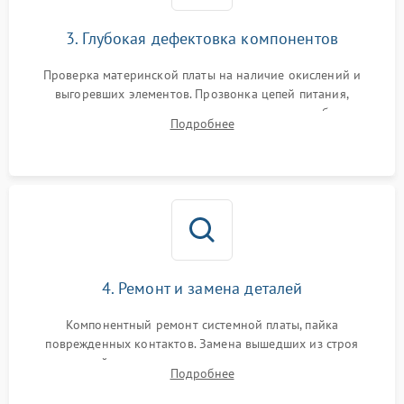
3. Глубокая дефектовка компонентов
Проверка материнской платы на наличие окислений и
выгоревших элементов. Прозвонка цепей питания,
тестирование приводных моторов колес и турбины
Подробнее
всасывания. Оценка состояния оптических и инфракрасных
датчиков, а также механизма лазерного дальномера.
4. Ремонт и замена деталей
Компонентный ремонт системной платы, пайка
поврежденных контактов. Замена вышедших из строя
двигателей, изношенного аккумулятора, неисправного
Подробнее
лидара или помпы подачи воды. Восстановление шлейфов и
устранение последствий попадания влаги.