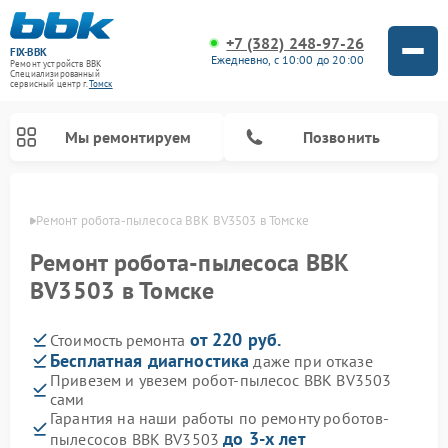
+7 (382) 248-97-26
FIX-BBK
Ежедневно, с 10:00 до 20:00
Ремонт устройств BBK
Специализированный
cервисный центр г.
Томск
Мы ремонтируем
Позвонить
омске
Ремонт робота-пылесоса BBK BV3503 в Томске
Ремонт робота-пылесоса BBK
BV3503 в Томске
от 220 руб.
Стоимость ремонта
Бесплатная диагностика
даже при отказе
Привезем и увезем робот-пылесос BBK BV3503
сами
Ремонт микроволновых печей BBK
Ремонт посудомоечных машин BBK
Ремонт музыкальных центров BBK
Ремонт акустических систем BBK
Ремонт морозильных камер BBK
Гарантия на наши работы по ремонту роботов-
до 3-х лет
пылесосов BBK BV3503