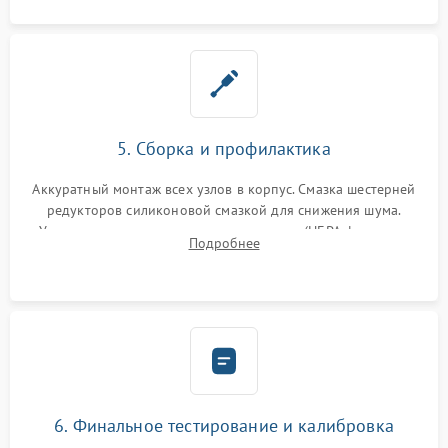
5. Сборка и профилактика
Аккуратный монтаж всех узлов в корпус. Смазка шестерней
редукторов силиконовой смазкой для снижения шума.
Установка новых расходных материалов (HEPA-фильтров,
Подробнее
микрофибры, щеток). Надежная фиксация разъемов и
проверка герметичности водяного контура.
6. Финальное тестирование и калибровка