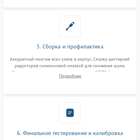
5. Сборка и профилактика
Аккуратный монтаж всех узлов в корпус. Смазка шестерней
редукторов силиконовой смазкой для снижения шума.
Установка новых расходных материалов (HEPA-фильтров,
Подробнее
микрофибры, щеток). Надежная фиксация разъемов и
проверка герметичности водяного контура.
6. Финальное тестирование и калибровка