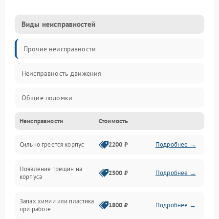
Виды неисправностей
Прочие неисправности
Неисправность движения
Общие поломки
Неисправности
Стоимость
Неисправность датчиков
Сильно греется корпус
2200 ₽
Подробнее →
Неисправность программного обеспечения
Появление трещин на
Проблемы с сигналом
2500 ₽
Подробнее →
корпуса
Неисправность резервуаров и систем подачи воды
Запах химии или пластика
1800 ₽
Подробнее →
при работе