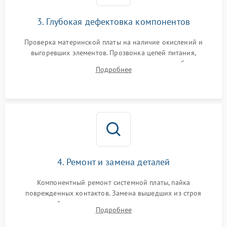
3. Глубокая дефектовка компонентов
Проверка материнской платы на наличие окислений и
выгоревших элементов. Прозвонка цепей питания,
тестирование приводных моторов колес и турбины
Подробнее
всасывания. Оценка состояния оптических и инфракрасных
датчиков, а также механизма лазерного дальномера.
4. Ремонт и замена деталей
Компонентный ремонт системной платы, пайка
поврежденных контактов. Замена вышедших из строя
двигателей, изношенного аккумулятора, неисправного
Подробнее
лидара или помпы подачи воды. Восстановление шлейфов и
устранение последствий попадания влаги.