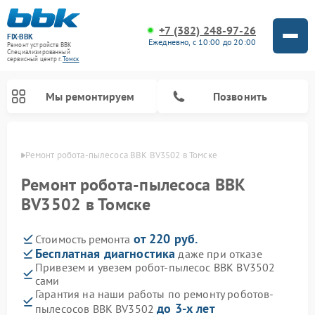
+7 (382) 248-97-26
FIX-BBK
Ежедневно, с 10:00 до 20:00
Ремонт устройств BBK
Специализированный
cервисный центр г.
Томск
Мы ремонтируем
Позвонить
омске
Ремонт робота-пылесоса BBK BV3502 в Томске
Ремонт робота-пылесоса BBK
BV3502 в Томске
от 220 руб.
Стоимость ремонта
Бесплатная диагностика
даже при отказе
Привезем и увезем робот-пылесос BBK BV3502
сами
Ремонт микроволновых печей BBK
Ремонт посудомоечных машин BBK
Ремонт музыкальных центров BBK
Ремонт акустических систем BBK
Ремонт морозильных камер BBK
Гарантия на наши работы по ремонту роботов-
до 3-х лет
пылесосов BBK BV3502