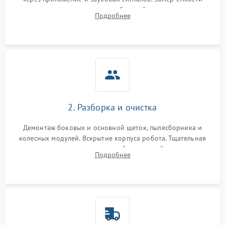
аккумулятора и тестирование базовой станции зарядки.
Подробнее
Оценка работы лидара, бампера и датчиков падения для
локализации неисправности.
2. Разборка и очистка
Демонтаж боковых и основной щеток, пылесборника и
колесных модулей. Вскрытие корпуса робота. Тщательная
очистка внутренних полостей, шестерней и плат от
Подробнее
скопившейся пыли, волос и шерсти животных с
использованием сжатого воздуха и щеток.