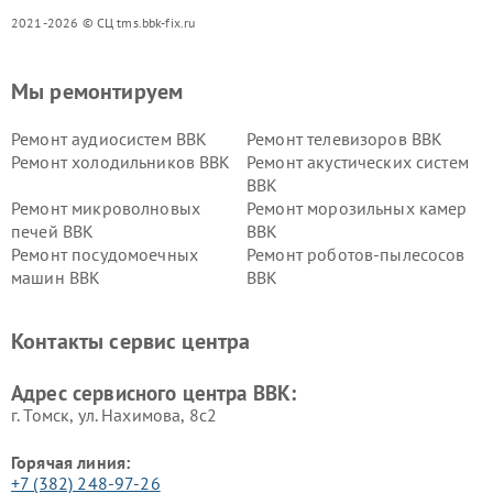
2021-2026 © СЦ tms.bbk-fix.ru
Мы ремонтируем
Ремонт аудиосистем BBK
Ремонт телевизоров BBK
Ремонт холодильников BBK
Ремонт акустических систем
BBK
Ремонт микроволновых
Ремонт морозильных камер
печей BBK
BBK
Ремонт посудомоечных
Ремонт роботов-пылесосов
машин BBK
BBK
Ремонт ресиверов BBK
Ремонт музыкальных центров
BBK
Контакты сервис центра
Ремонт винных шкафов BBK
Адрес сервисного центра BBK:
г. Томск, ул. Нахимова, 8с2
Горячая линия:
+7 (382) 248-97-26