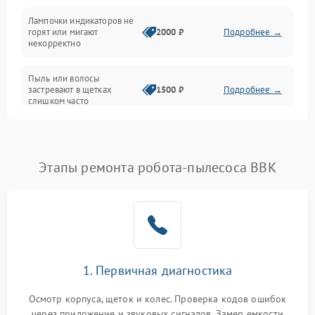
Проблемы с механикой
Лампочки индикаторов не
горят или мигают
2000 ₽
Подробнее →
Батарея
некорректно
Режим работы
Пыль или волосы
застревают в щетках
1500 ₽
Подробнее →
слишком часто
Программные сбои
Этапы ремонта робота-пылесоса BBK
1. Первичная диагностика
Осмотр корпуса, щеток и колес. Проверка кодов ошибок
через приложение и звуковых сигналов. Замер емкости