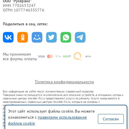
ООО "Русервис"
ИНН 7702633247
ОГРН 1077746335776
Поделиться в соц. сетях:
Мы принимаем
все формы оплаты
Политика конфиденциальности
Вся информация на сайте носит исключительно справочный характер.
Товарные знаки используются исключительно для описания устройств, в отношении которых
сервисные центры tms.bbk-fix.ru предоставляют услуги по ремонту. Услуги оказываются в
неавторизованных сервисных центрах tms.bbk-fix.ru, которые не связаны с
правообладателями товарных знаков или их официальными представителями.
Ремонт осуществляется для устройств, уже введенных в гражданский оборот в соответствии
Этот сайт использует файлы cookie. Вы можете
со статьей 1487 ГК РФ.
Использование товарных знаков не преследует цели индивидуализации услуг или введения
ознакомиться с
правилами использования
Согласен
потребителей в заблуждение, а служит для информирования о предоставляемых услугах по
файлов cookie
ремонту техники указанных брендов.
Представленная на сайте информация не является публичной офертой, определяемой