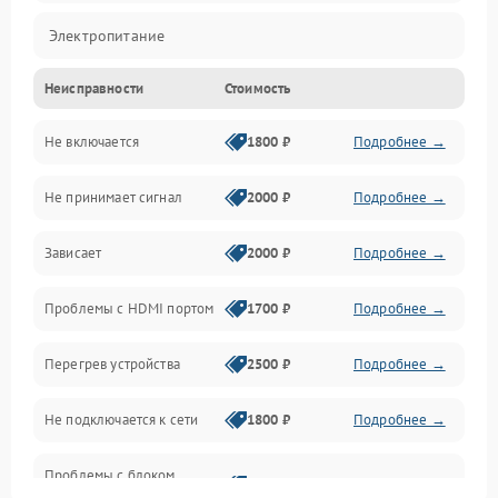
Электропитание
Неисправности
Стоимость
Интерфейсы
Не включается
1800 ₽
Подробнее →
Программное обеспечение
Не принимает сигнал
2000 ₽
Подробнее →
ПО
Зависает
2000 ₽
Подробнее →
Оптика
Проблемы с HDMI портом
1700 ₽
Подробнее →
Механические повреждения
Перегрев устройства
2500 ₽
Подробнее →
Управление
Не подключается к сети
1800 ₽
Подробнее →
Проблемы с блоком
2700 ₽
Подробнее →
питания