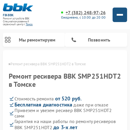
+7 (382) 248-97-26
FIX-BBK
Ежедневно, с 10:00 до 20:00
Ремонт устройств BBK
Специализированный
cервисный центр г.
Томск
Мы ремонтируем
Позвонить
омске
Ремонт ресивера BBK SMP251HDT2 в Томске
Ремонт ресивера BBK SMP251HDT2
в Томске
от 520 руб.
Стоимость ремонта
Бесплатная диагностика
даже при отказе
Привезем и увезем ресивер BBK SMP251HDT2
сами
Ремонт микроволновых печей BBK
Ремонт посудомоечных машин BBK
Ремонт музыкальных центров BBK
Ремонт акустических систем BBK
Ремонт морозильных камер BBK
Гарантия на наши работы по ремонту ресиверов
до 3-х лет
BBK SMP251HDT2