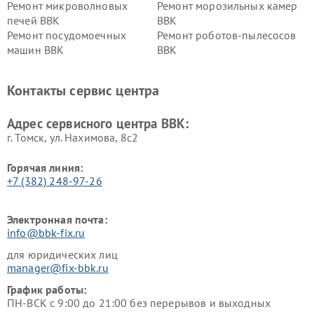
Ремонт микроволновых
Ремонт морозильных камер
печей BBK
BBK
Ремонт посудомоечных
Ремонт роботов-пылесосов
машин BBK
BBK
Ремонт ресиверов BBK
Ремонт музыкальных центров
BBK
Контакты сервис центра
Ремонт винных шкафов BBK
Адрес сервисного центра BBK:
г. Томск, ул. Нахимова, 8с2
Горячая линия:
+7 (382) 248-97-26
Электронная почта:
info@bbk-fix.ru
для юридических лиц
manager@fix-bbk.ru
График работы:
ПН-ВСК с 9:00 до 21:00 без перерывов и выходных