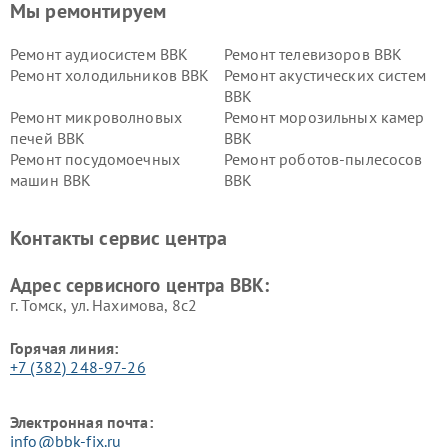
Мы ремонтируем
Ремонт аудиосистем BBK
Ремонт телевизоров BBK
Ремонт холодильников BBK
Ремонт акустических систем
BBK
Ремонт микроволновых
Ремонт морозильных камер
печей BBK
BBK
Ремонт посудомоечных
Ремонт роботов-пылесосов
машин BBK
BBK
Ремонт ресиверов BBK
Ремонт музыкальных центров
BBK
Контакты сервис центра
Ремонт винных шкафов BBK
Адрес сервисного центра BBK:
г. Томск, ул. Нахимова, 8с2
Горячая линия:
+7 (382) 248-97-26
Электронная почта:
info@bbk-fix.ru