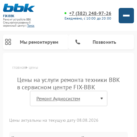
+7 (382) 248-97-26
FIX-BBK
Ежедневно, с 10:00 до 20:00
Ремонт устройств BBK
Специализированный
cервисный центр г.
Томск
Мы ремонтируем
Позвонить
главная
цены
Цены на услуги ремонта техники BBK
в сервисном центре FIX-BBK
Цены актуальны на текущую дату 08.08.2026
Ремонт микроволновых печей BBK
Ремонт посудомоечных машин BBK
Ремонт акустических систем BBK
Ремонт морозильных камер BBK
Ремонт музыкальных центров BBK