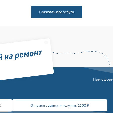
Показать все услуги
й на ремонт
При оформл
Отправить заявку и получить 1500 ₽