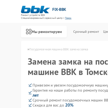
FIX-BBK
Ремонт устройств BBK
Специализированный cервисный центр г.
Томск
Мы ремонтируем
Срочный ремонт
Це
машин BBK в Томске
Посудомоечная машина BBK замена замка
Замена замка на по
машине BBK в Томск
Привезем и увезем посудомоечную машину
Гарантия на наши работы по ремонту пос
лет
Срочный ремонт посудомоечных машин BBK
20%
Скидка для вас до
Ремонт акустических систем BBK
Ремонт микроволновых печей BBK
Ремонт морозильных камер BBK
Ремонт роботов-пылесосов BBK
Ремонт музыкальных центров BBK