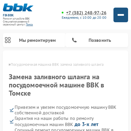
+7 (382) 248-97-26
FIX-BBK
Ежедневно, с 10:00 до 20:00
Ремонт устройств BBK
Специализированный
cервисный центр г.
Томск
Мы ремонтируем
Позвонить
омске
Посудомоечная машина BBK замена заливного шланга
Замена заливного шланга на
посудомоечной машине BBK в
Томске
Привезем и увезем посудомоечную машину BBK
собственной доставкой
Гарантия на наши работы по ремонту
Ремонт микроволновых печей BBK
Ремонт музыкальных центров BBK
Ремонт акустических систем BBK
Ремонт морозильных камер BBK
до 3-х лет
посудомоечных машин BBK
Срочный ремонт посудомоечных машин BBK в