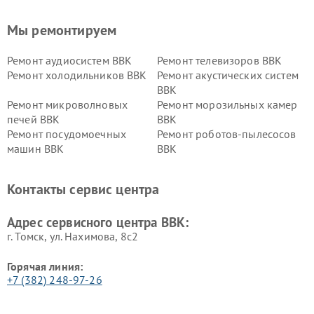
Мы ремонтируем
Ремонт аудиосистем BBK
Ремонт телевизоров BBK
Ремонт холодильников BBK
Ремонт акустических систем
BBK
Ремонт микроволновых
Ремонт морозильных камер
печей BBK
BBK
Ремонт посудомоечных
Ремонт роботов-пылесосов
машин BBK
BBK
Ремонт ресиверов BBK
Ремонт музыкальных центров
BBK
Контакты сервис центра
Ремонт винных шкафов BBK
Адрес сервисного центра BBK:
г. Томск, ул. Нахимова, 8с2
Горячая линия:
+7 (382) 248-97-26