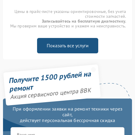
Цены в прайс-листе указаны ориентировочные, без учета
стоимости запчастей.
Записывайтесь на бесплатную диагностику.
Мы проверим ваше устройство и укажем на неисправность.
Показать все услуги
Получите 1500 рублей на
ремонт
Акция сервисного центра BBK
При оформлении заявки на ремонт техники через
сайт,
действует персональная бессрочная скидка