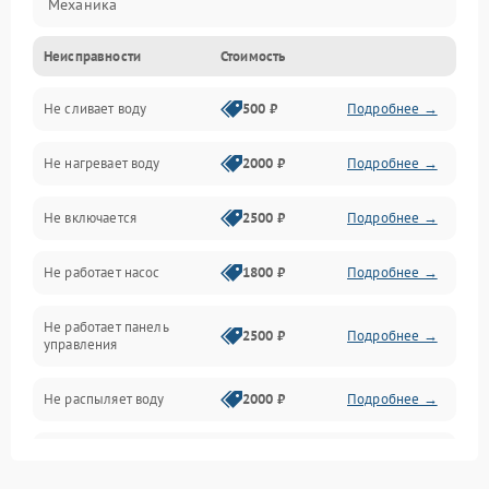
Механика
Неисправности
Стоимость
Управление
Не сливает воду
500 ₽
Подробнее →
Электропитание
Не нагревает воду
2000 ₽
Подробнее →
Датчики
Не включается
2500 ₽
Подробнее →
Нагрев
Не работает насос
1800 ₽
Подробнее →
Вода
Не работает панель
Гигиена
2500 ₽
Подробнее →
управления
Программное обеспечение
Не распыляет воду
2000 ₽
Подробнее →
Не запускается цикл
1800 ₽
Подробнее →
стирки