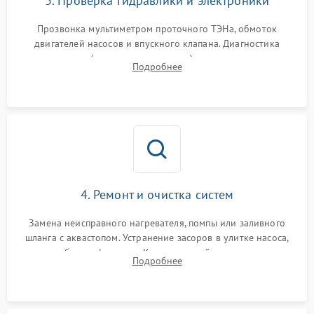
3. Проверка гидравлики и электроники
Прозвонка мультиметром проточного ТЭНа, обмоток
двигателей насосов и впускного клапана. Диагностика
прессостата (датчика уровня воды), датчика мутности,
Подробнее
концевика дверцы и электронного модуля управления.
4. Ремонт и очистка систем
Замена неисправного нагревателя, помпы или заливного
шланга с аквастопом. Устранение засоров в улитке насоса,
патрубках и фильтрах. Компонентный ремонт платы
Подробнее
управления, восстановление поврежденной проводки.