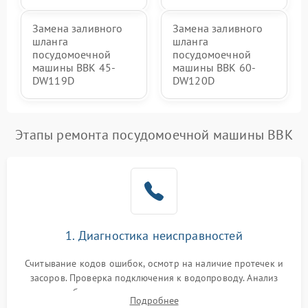
Замена заливного
Замена заливного
шланга
шланга
посудомоечной
посудомоечной
машины BBK 45-
машины BBK 60-
DW119D
DW120D
Этапы ремонта посудомоечной машины BBK
1. Диагностика неисправностей
Считывание кодов ошибок, осмотр на наличие протечек и
засоров. Проверка подключения к водопроводу. Анализ
жалоб на отсутствие слива, нагрева, вращения
Подробнее
разбрызгивателей или срабатывание системы защиты