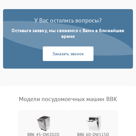
Проблемы с набором
1800 ₽
Подробнее →
воды
У Вас остались вопросы?
Оставьте заявку, мы свяжемся с Вами в ближайшее
Не работает сушилка
2100 ₽
Подробнее →
время
Сбои в работе таймера
1700 ₽
Подробнее →
Заказать звонок
Проблемы с
2100 ₽
Подробнее →
циркуляционным насосом
Модели посудомоечных машин BBK
BBK 45-DW202D
BBK 60-DW115D