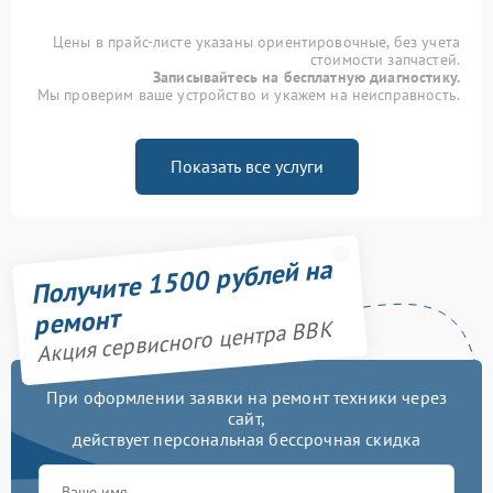
Цены в прайс-листе указаны ориентировочные, без учета
стоимости запчастей.
Записывайтесь на бесплатную диагностику.
Мы проверим ваше устройство и укажем на неисправность.
Показать все услуги
Получите 1500 рублей на
ремонт
Акция сервисного центра BBK
При оформлении заявки на ремонт техники через
сайт,
действует персональная бессрочная скидка