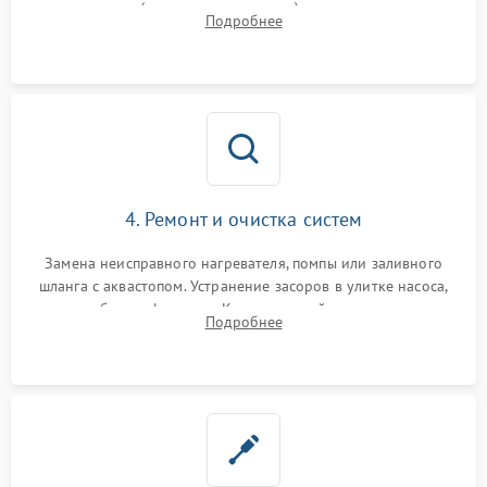
прессостата (датчика уровня воды), датчика мутности,
Подробнее
концевика дверцы и электронного модуля управления.
4. Ремонт и очистка систем
Замена неисправного нагревателя, помпы или заливного
шланга с аквастопом. Устранение засоров в улитке насоса,
патрубках и фильтрах. Компонентный ремонт платы
Подробнее
управления, восстановление поврежденной проводки.