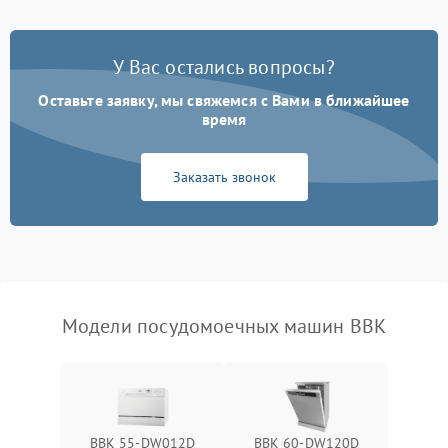
Проблемы с набором
1800 ₽
Подробнее →
воды
У Вас остались вопросы?
Оставьте заявку, мы свяжемся с Вами в ближайшее
Не работает сушилка
2100 ₽
Подробнее →
время
Сбои в работе таймера
1700 ₽
Подробнее →
Заказать звонок
Проблемы с
2100 ₽
Подробнее →
циркуляционным насосом
Модели посудомоечных машин BBK
BBK 55-DW012D
BBK 60-DW120D