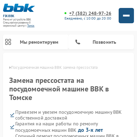
+7 (382) 248-97-26
FIX-BBK
Ежедневно, с 10:00 до 20:00
Ремонт устройств BBK
Специализированный
cервисный центр г.
Томск
Мы ремонтируем
Позвонить
омске
Посудомоечная машина BBK замена прессостата
Замена прессостата на
посудомоечной машине BBK в
Томске
Привезем и увезем посудомоечную машину BBK
собственной доставкой
Гарантия на наши работы по ремонту
Ремонт микроволновых печей BBK
Ремонт музыкальных центров BBK
Ремонт акустических систем BBK
Ремонт морозильных камер BBK
до 3-х лет
посудомоечных машин BBK
Срочный ремонт посудомоечных машин BBK в