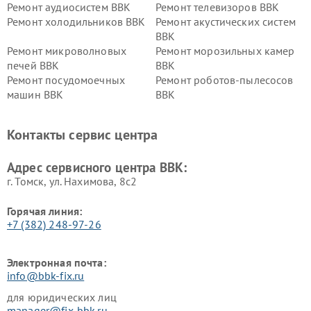
Ремонт аудиосистем BBK
Ремонт телевизоров BBK
Ремонт холодильников BBK
Ремонт акустических систем
BBK
Ремонт микроволновых
Ремонт морозильных камер
печей BBK
BBK
Ремонт посудомоечных
Ремонт роботов-пылесосов
машин BBK
BBK
Ремонт ресиверов BBK
Ремонт музыкальных центров
BBK
Контакты сервис центра
Ремонт винных шкафов BBK
Адрес сервисного центра BBK:
г. Томск, ул. Нахимова, 8с2
Горячая линия:
+7 (382) 248-97-26
Электронная почта:
info@bbk-fix.ru
для юридических лиц
manager@fix-bbk.ru