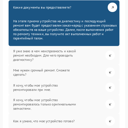
Какие документы вы предоставляете?
На этапе приема устройства на диагностику и последующий
ремонт вам будет предоставлен заказ-наряд с указанием страховых
обязательств на ваше устройство. Далее, после выполнения работ
по ремонту техники, вы получите акт выполненных работ и
гарантийный талон.
Я уже знаю в чем неисправность и какой
ремонт необходим. Для чего проводить
диагностику?
Мне нужен срочный ремонт. Сможете
сделать?
Я хочу, чтобы мое устройство
ремонтировали при мне.
Я хочу, чтобы мое устройство
ремонтировалось только оригинальными
запчастями.
Как я узнаю, что мое устройство готово?