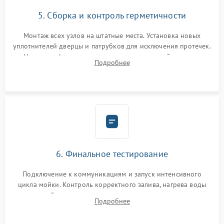
5. Сборка и контроль герметичности
Монтаж всех узлов на штатные места. Установка новых
уплотнителей дверцы и патрубков для исключения протечек.
Надежная фиксация хомутов гидравлической системы,
Подробнее
сборка корпуса и установка датчика поплавка.
6. Финальное тестирование
Подключение к коммуникациям и запуск интенсивного
цикла мойки. Контроль корректного залива, нагрева воды
до нужной температуры, отсутствия посторонних шумов,
Подробнее
штатного слива и абсолютной сухости в поддоне.