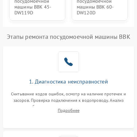
посудомоечной
посудомоечной
машины BBK 45-
машины BBK 60-
DW119D
DW120D
Этапы ремонта посудомоечной машины BBK
1. Диагностика неисправностей
Считывание кодов ошибок, осмотр на наличие протечек и
засоров. Проверка подключения к водопроводу. Анализ
жалоб на отсутствие слива, нагрева, вращения
Подробнее
разбрызгивателей или срабатывание системы защиты
аквастоп.