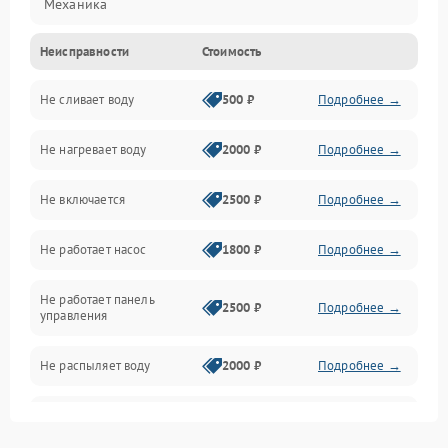
Механика
Неисправности
Стоимость
Управление
Не сливает воду
500 ₽
Подробнее →
Электропитание
Не нагревает воду
2000 ₽
Подробнее →
Датчики
Не включается
2500 ₽
Подробнее →
Нагрев
Не работает насос
1800 ₽
Подробнее →
Вода
Не работает панель
Гигиена
2500 ₽
Подробнее →
управления
Программное обеспечение
Не распыляет воду
2000 ₽
Подробнее →
Не запускается цикл
1800 ₽
Подробнее →
стирки