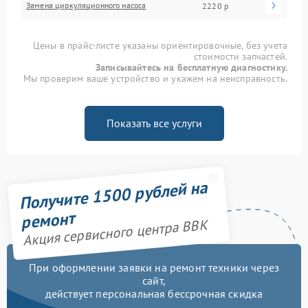
Замена циркуляционного насоса
2220 р
Цены в прайс-листе указаны ориентировочные, без учета
стоимости запчастей.
Записывайтесь на бесплатную диагностику.
Мы проверим ваше устройство и укажем на неисправность.
Показать все услуги
Получите 1500 рублей на
ремонт
Акция сервисного центра BBK
При оформлении заявки на ремонт техники через
сайт,
действует персональная бессрочная скидка