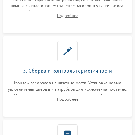
шланга с аквастопом. Устранение засоров в улитке насоса,
патрубках и фильтрах. Компонентный ремонт платы
Подробнее
управления, восстановление поврежденной проводки.
5. Сборка и контроль герметичности
Монтаж всех узлов на штатные места. Установка новых
уплотнителей дверцы и патрубков для исключения протечек.
Надежная фиксация хомутов гидравлической системы,
Подробнее
сборка корпуса и установка датчика поплавка.