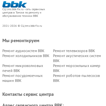
СЦ tms.bbk-fix.ru - сеть сервисных
центров в Томске по ремонту и
обслуживанию техники BBK
2021-2026 © СЦ tms.bbk-fix.ru
Мы ремонтируем
Ремонт аудиосистем BBK
Ремонт телевизоров BBK
Ремонт холодильников BBK
Ремонт акустических систем
BBK
Ремонт микроволновых
Ремонт морозильных камер
печей BBK
BBK
Ремонт посудомоечных
Ремонт роботов-пылесосов
машин BBK
BBK
Ремонт ресиверов BBK
Ремонт музыкальных центров
BBK
Контакты сервис центра
Ремонт винных шкафов BBK
Адрес сервисного центра BBK: