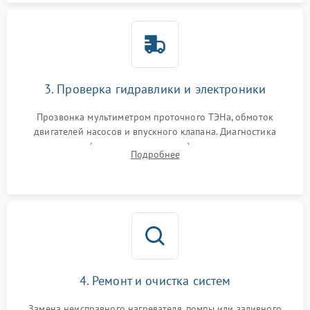
3. Проверка гидравлики и электроники
Прозвонка мультиметром проточного ТЭНа, обмоток
двигателей насосов и впускного клапана. Диагностика
прессостата (датчика уровня воды), датчика мутности,
Подробнее
концевика дверцы и электронного модуля управления.
4. Ремонт и очистка систем
Замена неисправного нагревателя, помпы или заливного