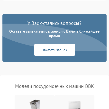
1800 ₽
Подробнее →
стирки
Проблемы с набором
1800 ₽
Подробнее →
воды
У Вас остались вопросы?
Оставьте заявку, мы свяжемся с Вами в ближайшее
Не работает сушилка
2100 ₽
Подробнее →
время
Сбои в работе таймера
1700 ₽
Подробнее →
Заказать звонок
Проблемы с
2100 ₽
Подробнее →
циркуляционным насосом
Модели посудомоечных машин BBK