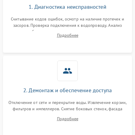
1. Диагностика неисправностей
Считывание кодов ошибок, осмотр на наличие протечек и
засоров. Проверка подключения к водопроводу. Анализ
жалоб на отсутствие слива, нагрева, вращения
Подробнее
разбрызгивателей или срабатывание системы защиты
аквастоп.
2. Демонтаж и обеспечение доступа
Отключение от сети и перекрытие воды. Извлечение корзин,
фильтров и импеллеров. Снятие боковых стенок, фасада
дверцы или нижнего поддона для прямого доступа к
Подробнее
циркуляционному насосу, ТЭНу и сливной помпе.