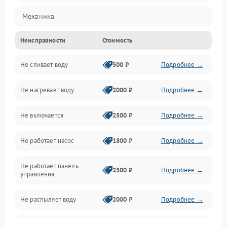
Механика
Неисправности
Стоимость
Управление
Не сливает воду
500 ₽
Подробнее →
Электропитание
Не нагревает воду
2000 ₽
Подробнее →
Датчики
Не включается
2500 ₽
Подробнее →
Нагрев
Не работает насос
1800 ₽
Подробнее →
Вода
Не работает панель
Гигиена
2500 ₽
Подробнее →
управления
Программное обеспечение
Не распыляет воду
2000 ₽
Подробнее →
Не запускается цикл