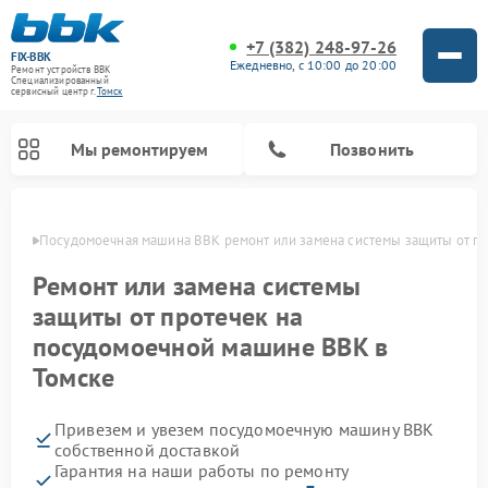
+7 (382) 248-97-26
FIX-BBK
Ежедневно, с 10:00 до 20:00
Ремонт устройств BBK
Специализированный
cервисный центр г.
Томск
Мы ремонтируем
Позвонить
омске
Посудомоечная машина BBK ремонт или замена системы защиты от п
Ремонт или замена системы
защиты от протечек на
посудомоечной машине BBK в
Томске
Привезем и увезем посудомоечную машину BBK
Ремонт микроволновых печей BBK
Ремонт музыкальных центров BBK
Ремонт акустических систем BBK
Ремонт морозильных камер BBK
собственной доставкой
Гарантия на наши работы по ремонту