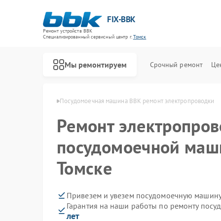
FIX-BBK
Ремонт устройств BBK
Специализированный cервисный центр г.
Томск
Мы ремонтируем
Срочный ремонт
Це
машин BBK в Томске
Посудомоечная машина BBK ремонт электропроводки
Ремонт электропров
посудомоечной маш
Томске
Привезем и увезем посудомоечную машину
Гарантия на наши работы по ремонту пос
лет
Ремонт акустических систем BBK
Ремонт микроволновых печей BBK
Ремонт морозильных камер BBK
Ремонт роботов-пылесосов BBK
Ремонт музыкальных центров BBK