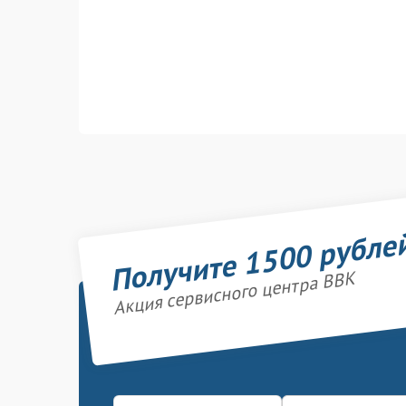
Получите 1500 рубле
Акция сервисного центра BBK