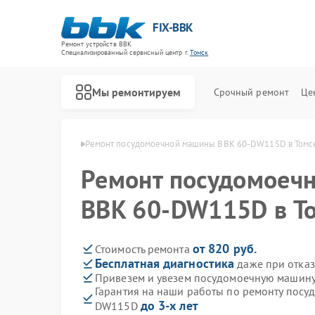
FIX-BBK
Ремонт устройств BBK
Специализированный cервисный центр г.
Томск
Мы ремонтируем
Срочный ремонт
Це
машин BBK в Томске
Ремонт посудомоечной машины BBK 60-DW115D в Томс
Ремонт посудомоеч
BBK 60-DW115D в Т
от 820 руб.
Стоимость ремонта
Бесплатная диагностика
даже при отказ
Привезем и увезем посудомоечную машин
Гарантия на наши работы по ремонту пос
до 3-х лет
DW115D
Ремонт акустических систем BBK
Ремонт микроволновых печей BBK
Ремонт морозильных камер BBK
Ремонт роботов-пылесосов BBK
Ремонт музыкальных центров BBK