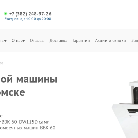
+7 (382) 248-97-26
Ежедневно, с 10:00 до 20:00
ны
О нас
Отзывы
Доставка
Гарантии
Акции и скидки
Зая
ке
ной машины
омске
е
у BBK 60-DW115D сами
удомоечных машин BBK 60-