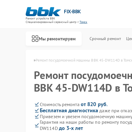
FIX-BBK
Ремонт устройств BBK
Специализированный cервисный центр г.
Томск
Мы ремонтируем
Срочный ремонт
Це
машин BBK в Томске
Ремонт посудомоечной машины BBK 45-DW114D в Томс
Ремонт посудомоеч
BBK 45-DW114D в Т
от 820 руб.
Стоимость ремонта
Бесплатная диагностика
даже при отказ
Привезем и увезем посудомоечную машин
Гарантия на наши работы по ремонту пос
до 3-х лет
DW114D
Ремонт акустических систем BBK
Ремонт микроволновых печей BBK
Ремонт морозильных камер BBK
Ремонт роботов-пылесосов BBK
Ремонт музыкальных центров BBK