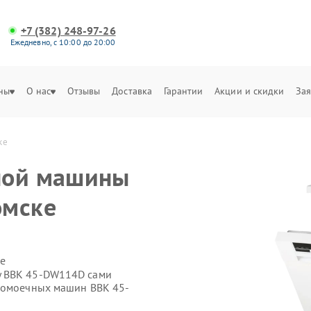
+7 (382) 248-97-26
Ежедневно, с 10:00 до 20:00
ны
О нас
Отзывы
Доставка
Гарантии
Акции и скидки
Зая
ке
ной машины
омске
е
у BBK 45-DW114D сами
удомоечных машин BBK 45-