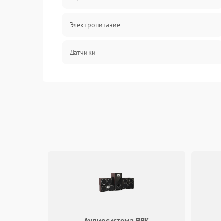
Электропитание
Датчики
Нагрев
Вода
Гигиена
Программное обеспечение
Аудиосистема BBK