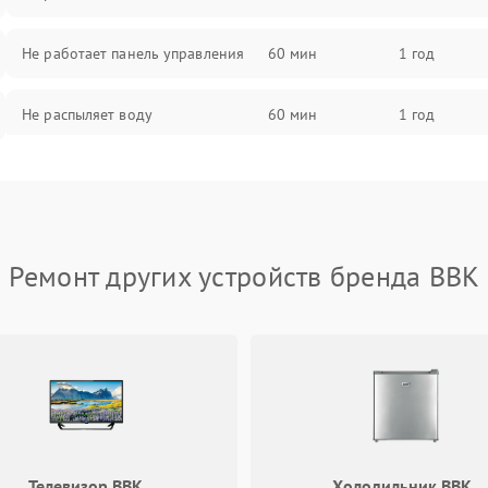
Не работает панель управления
60 мин
1 год
Не распыляет воду
60 мин
1 год
Не запускается цикл стирки
60 мин
1 год
Проблемы с набором воды
60 мин
1 год
Ремонт других устройств бренда BBK
Не работает сушилка
60 мин
1 год
Сбои в работе таймера
60 мин
1 год
Проблемы с циркуляционным
60 мин
1 год
насосом
Телевизор BBK
Холодильник BBK