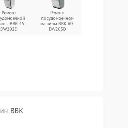
Ремонт
Ремонт
судомоечной
посудомоечной
ины BBK 45-
машины BBK 60-
DW202D
DW203D
шин BBK