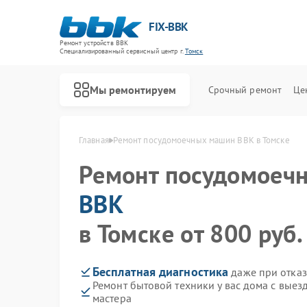
FIX-BBK
Ремонт устройств BBK
Специализированный cервисный центр г.
Томск
Мы ремонтируем
Срочный ремонт
Це
Главная
Ремонт посудомоечных машин BBK в Томске
Ремонт посудомоеч
BBK
в Томске от 800 руб.
Бесплатная диагностика
даже при отказ
Ремонт бытовой техники у вас дома с вые
мастера
Ремонт акустических систем BBK
Ремонт микроволновых печей BBK
Ремонт морозильных камер BBK
Ремонт роботов-пылесосов BBK
Ремонт музыкальных центров BBK