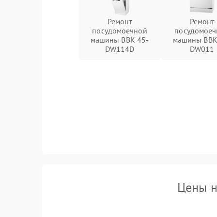
Ремонт
Ремонт
посудомоечной
посудомоеч
машины BBK 45-
машины BBK
DW114D
DW011
Цены н