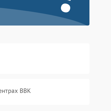
ентрах BBK