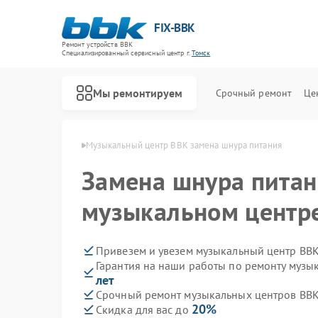
FIX-BBK
Ремонт устройств BBK
Специализированный cервисный центр г.
Томск
Мы ремонтируем
Срочный ремонт
Це
нтров BBK в Томске
Музыкальный центр BBK замена шнура питания
Замена шнура питан
музыкальном центре
Привезем и увезем музыкальный центр BBK
Гарантия на наши работы по ремонту муз
лет
Срочный ремонт музыкальных центров BBK 
20%
Скидка для вас до
Ремонт акустических систем BBK
Ремонт микроволновых печей BBK
Ремонт морозильных камер BBK
Ремонт посудомоечных машин BBK
Ремонт роботов-пылесосов BBK