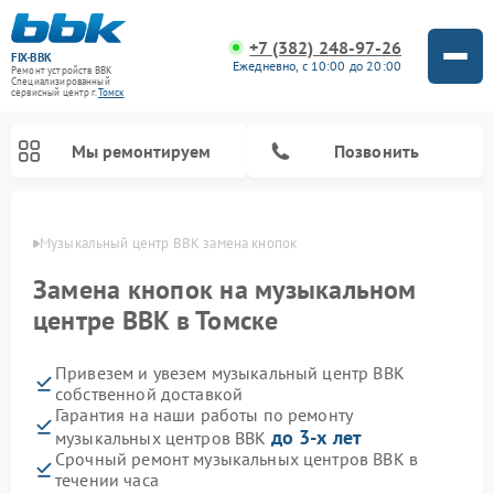
+7 (382) 248-97-26
FIX-BBK
Ежедневно, с 10:00 до 20:00
Ремонт устройств BBK
Специализированный
cервисный центр г.
Томск
Мы ремонтируем
Позвонить
омске
Музыкальный центр BBK замена кнопок
Замена кнопок на музыкальном
центре BBK в Томске
Привезем и увезем музыкальный центр BBK
собственной доставкой
Гарантия на наши работы по ремонту
до 3-х лет
музыкальных центров BBK
Ремонт микроволновых печей BBK
Ремонт посудомоечных машин BBK
Ремонт акустических систем BBK
Ремонт морозильных камер BBK
Срочный ремонт музыкальных центров BBK в
течении часа