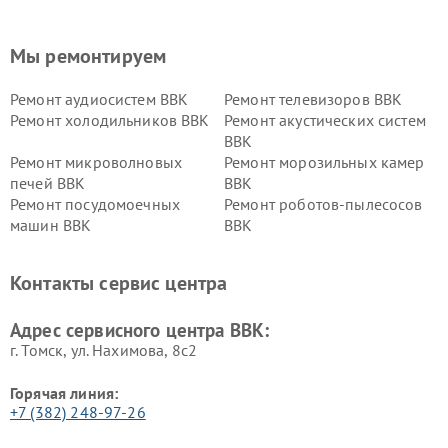
Мы ремонтируем
Ремонт аудиосистем BBK
Ремонт телевизоров BBK
Ремонт холодильников BBK
Ремонт акустических систем
BBK
Ремонт микроволновых
Ремонт морозильных камер
печей BBK
BBK
Ремонт посудомоечных
Ремонт роботов-пылесосов
машин BBK
BBK
Ремонт ресиверов BBK
Ремонт музыкальных центров
BBK
Контакты сервис центра
Ремонт винных шкафов BBK
Адрес сервисного центра BBK:
г. Томск, ул. Нахимова, 8с2
Горячая линия:
+7 (382) 248-97-26