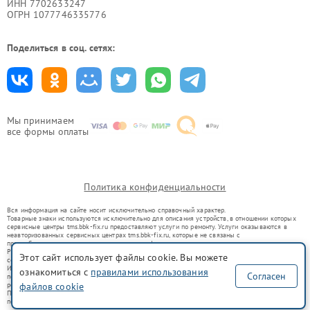
ИНН 7702633247
ОГРН 1077746335776
Поделиться в соц. сетях:
Мы принимаем
все формы оплаты
Политика конфиденциальности
Вся информация на сайте носит исключительно справочный характер.
Товарные знаки используются исключительно для описания устройств, в отношении которых
сервисные центры tms.bbk-fix.ru предоставляют услуги по ремонту. Услуги оказываются в
неавторизованных сервисных центрах tms.bbk-fix.ru, которые не связаны с
правообладателями товарных знаков или их официальными представителями.
Ремонт осуществляется для устройств, уже введенных в гражданский оборот в соответствии
Этот сайт использует файлы cookie. Вы можете
со статьей 1487 ГК РФ.
Использование товарных знаков не преследует цели индивидуализации услуг или введения
ознакомиться с
правилами использования
Согласен
потребителей в заблуждение, а служит для информирования о предоставляемых услугах по
файлов cookie
ремонту техники указанных брендов.
Представленная на сайте информация не является публичной офертой, определяемой
положениями Статьи 437(2) Гражданского кодекса РФ