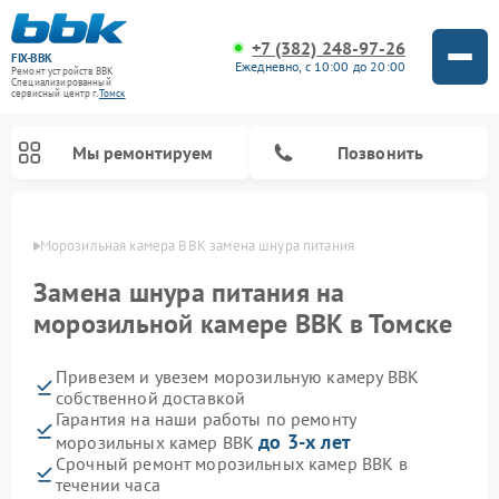
+7 (382) 248-97-26
FIX-BBK
Ежедневно, с 10:00 до 20:00
Ремонт устройств BBK
Специализированный
cервисный центр г.
Томск
Мы ремонтируем
Позвонить
омске
Морозильная камера BBK замена шнура питания
Замена шнура питания на
морозильной камере BBK в Томске
Привезем и увезем морозильную камеру BBK
собственной доставкой
Гарантия на наши работы по ремонту
до 3-х лет
морозильных камер BBK
Ремонт микроволновых печей BBK
Ремонт музыкальных центров BBK
Ремонт акустических систем BBK
Ремонт посудомоечных машин BBK
Срочный ремонт морозильных камер BBK в
течении часа