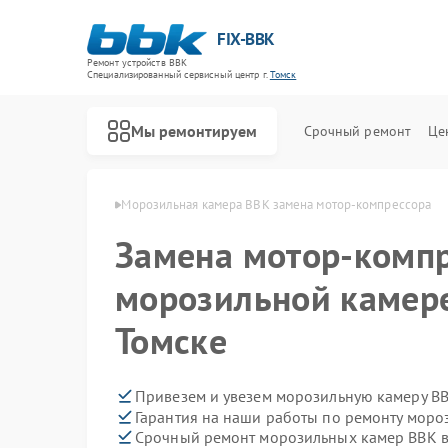
FIX-BBK
Ремонт устройств BBK
Специализированный cервисный центр г.
Томск
Мы ремонтируем
Срочный ремонт
Це
камер BBK в Томске
Морозильная камера BBK замена мотор-компрессора
Замена мотор-компр
морозильной камере
Томске
Привезем и увезем морозильную камеру BB
Гарантия на наши работы по ремонту мор
Срочный ремонт морозильных камер BBK в
Ремонт акустических систем BBK
Ремонт микроволновых печей BBK
Ремонт посудомоечных машин BBK
Ремонт роботов-пылесосов BBK
Ремонт музыкальных центров BBK