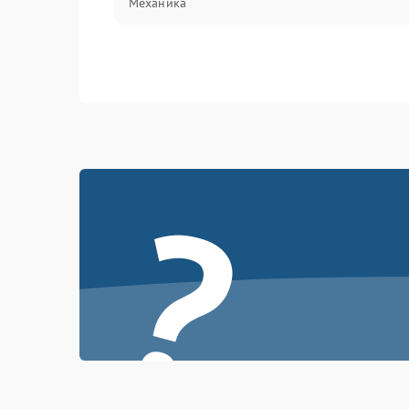
Механика
?