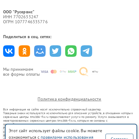
ООО "Русервис"
ИНН 7702633247
ОГРН 1077746335776
Поделиться в соц. сетях:
Мы принимаем
все формы оплаты
Политика конфиденциальности
Вся информация на сайте носит исключительно справочный характер.
Товарные знаки используются исключительно для описания устройств, в отношении которых
сервисные центры tms.bbk-fix.ru предоставляют услуги по ремонту. Услуги оказываются в
неавторизованных сервисных центрах tms.bbk-fix.ru, которые не связаны с
правообладателями товарных знаков или их официальными представителями.
Ремонт осуществляется для устройств, уже введенных в гражданский оборот в соответствии
Этот сайт использует файлы cookie. Вы можете
со статьей 1487 ГК РФ.
Использование товарных знаков не преследует цели индивидуализации услуг или введения
ознакомиться с
правилами использования
Согласен