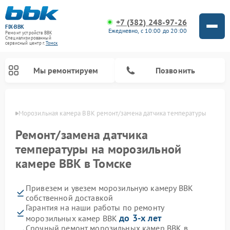
+7 (382) 248-97-26
FIX-BBK
Ежедневно, с 10:00 до 20:00
Ремонт устройств BBK
Специализированный
cервисный центр г.
Томск
Мы ремонтируем
Позвонить
омске
Морозильная камера BBK ремонт/замена датчика температуры
Ремонт/замена датчика
температуры на морозильной
камере BBK в Томске
Привезем и увезем морозильную камеру BBK
собственной доставкой
Гарантия на наши работы по ремонту
Ремонт микроволновых печей BBK
Ремонт музыкальных центров BBK
Ремонт акустических систем BBK
Ремонт посудомоечных машин BBK
до 3-х лет
морозильных камер BBK
Срочный ремонт морозильных камер BBK в