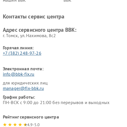
машин BBK
BBK
Ремонт ресиверов BBK
Ремонт музыкальных центров
BBK
Контакты сервис центра
Ремонт винных шкафов BBK
Адрес сервисного центра BBK:
г. Томск, ул. Нахимова, 8с2
Горячая линия:
+7 (382) 248-97-26
Электронная почта:
info@bbk-fix.ru
для юридических лиц
manager@fix-bbk.ru
График работы:
ПН-ВСК с 9:00 до 21:00 без перерывов и выходных
Рейтинг сервисного центра
4.9-5.0