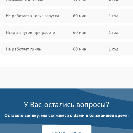
Не работает кнопка запуска
60 мин
1 год
Искры внутри при работе
60 мин
1 год
Не работает гриль
60 мин
1 год
Перегрев или отключение во
60 мин
1 год
время работы
Появление запаха гари
60 мин
1 год
У Вас остались вопросы?
Проблемы с вентилятором
60 мин
1 год
Оставьте заявку, мы свяжемся с Вами в ближайшее время
Поломка системы охлаждения
60 мин
1 год
Заказать звонок