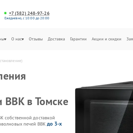
+7 (382) 248-97-26
Ежедневно, с 10:00 до 20:00
ны
О нас
Отзывы
Доставка
Гарантии
Акции и скидки
Зая
становление)
ления
 BBK в Томске
BK собственной доставкой
до 3-х
роволновых печей BBK