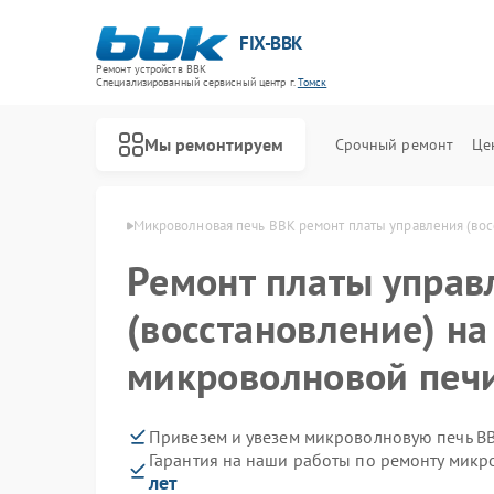
FIX-BBK
Ремонт устройств BBK
Специализированный cервисный центр г.
Томск
Мы ремонтируем
Срочный ремонт
Це
печей BBK в Томске
Микроволновая печь BBK ремонт платы управления (вос
Ремонт платы управ
(восстановление) на
микроволновой печи
Привезем и увезем микроволновую печь B
Гарантия на наши работы по ремонту мик
лет
Ремонт акустических систем BBK
Ремонт морозильных камер BBK
Ремонт посудомоечных машин BBK
Ремонт роботов-пылесосов BBK
Ремонт музыкальных центров BBK