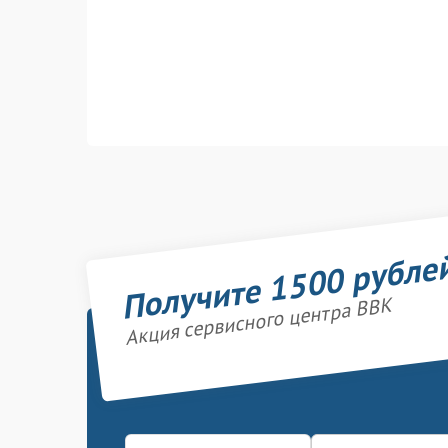
Получите 1500 рубле
Акция сервисного центра BBK