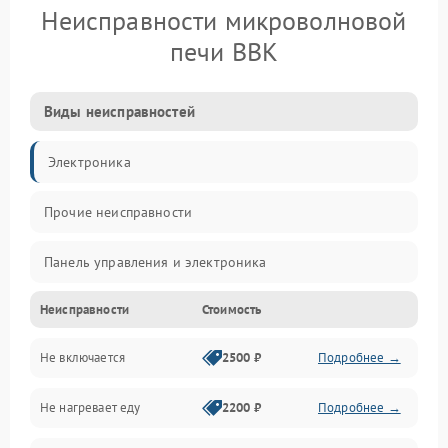
Неисправности микроволновой
печи BBK
Виды неисправностей
Электроника
Прочие неисправности
Панель управления и электроника
Неисправности
Стоимость
Дверца и корпус
Не включается
2500 ₽
Подробнее →
Механика и внутренние элементы
Не нагревает еду
2200 ₽
Подробнее →
Механические повреждения