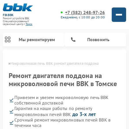
+7 (382) 248-97-26
FIX-BBK
Ежедневно, с 10:00 до 20:00
Ремонт устройств BBK
Специализированный
cервисный центр г.
Томск
Мы ремонтируем
Позвонить
омске
Микроволновая печь BBK ремонт двигателя поддона
Ремонт двигателя поддона на
микроволновой печи BBK в Томске
Привезем и увезем микроволновую печь BBK
собственной доставкой
Гарантия на наши работы по ремонту
до 3-х лет
микроволновых печей BBK
Ремонт морозильных камер BBK
Ремонт музыкальных центров BBK
Ремонт акустических систем BBK
Ремонт посудомоечных машин BBK
Срочный ремонт микроволновых печей BBK в
течении часа