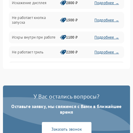
Искажение дисплея
2800 ₽
Подробнее →
Питание и запуск
Не работает кнопка
Нагрев и приготовление
1500 ₽
Подробнее →
запуска
Программное обеспечение
Искры внутри при работе
1100 ₽
Подробнее →
Не работает гриль
2200 ₽
Подробнее →
Перегрев или отключение
2400 ₽
Подробнее →
во время работы
Появление запаха гари
2400 ₽
Подробнее →
У Вас остались вопросы?
Проблемы с вентилятором
2000 ₽
Подробнее →
Оставьте заявку, мы свяжемся с Вами в ближайшее
время
Поломка системы
2200 ₽
Подробнее →
охлаждения
Заказать звонок