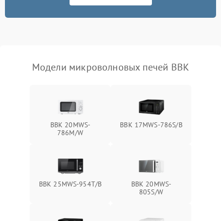
Не работают сенсорные
2400 ₽
Подробнее →
кнопки
Не горит подсветка
2000 ₽
Подробнее →
Сломался трансформатор
1000 ₽
Подробнее →
Модели микроволновых печей BBK
BBK 20MWS-
BBK 17MWS-786S/B
786M/W
BBK 25MWS-954T/B
BBK 20MWS-
805S/W