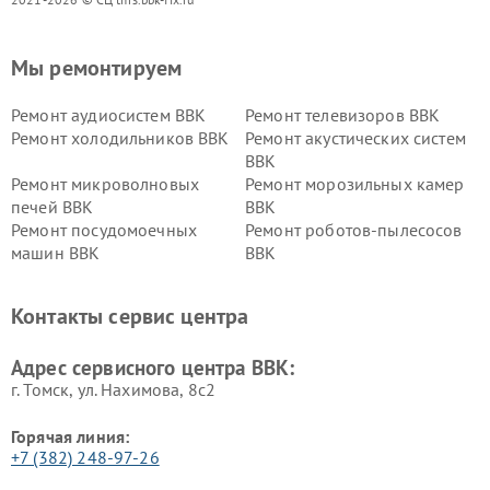
Мы ремонтируем
Ремонт аудиосистем BBK
Ремонт телевизоров BBK
Ремонт холодильников BBK
Ремонт акустических систем
BBK
Ремонт микроволновых
Ремонт морозильных камер
печей BBK
BBK
Ремонт посудомоечных
Ремонт роботов-пылесосов
машин BBK
BBK
Ремонт ресиверов BBK
Ремонт музыкальных центров
BBK
Контакты сервис центра
Ремонт винных шкафов BBK
Адрес сервисного центра BBK:
г. Томск, ул. Нахимова, 8с2
Горячая линия:
+7 (382) 248-97-26