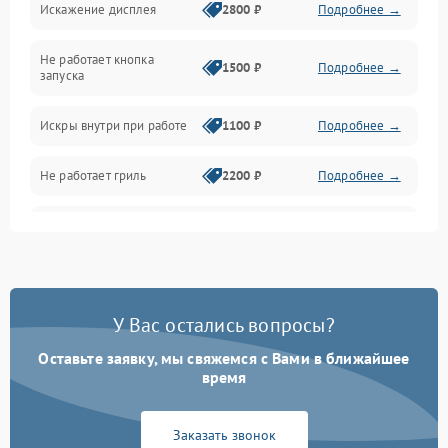
Искажение дисплея
2800 ₽
Подробнее →
Питание и запуск
Не работает кнопка
Нагрев и приготовление
1500 ₽
Подробнее →
запуска
Программное обеспечение
Искры внутри при работе
1100 ₽
Подробнее →
Не работает гриль
2200 ₽
Подробнее →
Перегрев или отключение
2400 ₽
Подробнее →
во время работы
Появление запаха гари
2400 ₽
Подробнее →
У Вас остались вопросы?
Проблемы с вентилятором
2000 ₽
Подробнее →
Оставьте заявку, мы свяжемся с Вами в ближайшее
время
Поломка системы
2200 ₽
Подробнее →
охлаждения
Заказать звонок