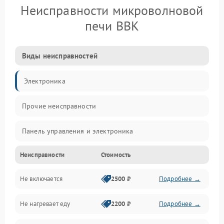
Неисправности микроволновой
печи BBK
Виды неисправностей
Электроника
Прочие неисправности
Панель управления и электроника
Неисправности
Стоимость
Дверца и корпус
Не включается
2500 ₽
Подробнее →
Механика и внутренние элементы
Не нагревает еду
2200 ₽
Подробнее →
Механические повреждения