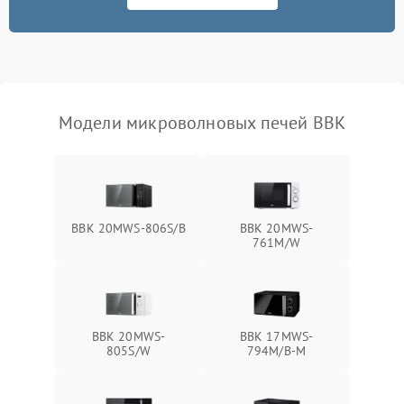
Не работают сенсорные
2400 ₽
Подробнее →
кнопки
Не горит подсветка
2000 ₽
Подробнее →
Сломался трансформатор
1000 ₽
Подробнее →
Модели микроволновых печей BBK
BBK 20MWS-806S/B
BBK 20MWS-
761M/W
BBK 20MWS-
BBK 17MWS-
805S/W
794M/B-M