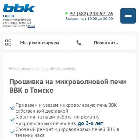
+7 (382) 248-97-26
FIX-BBK
Ежедневно, с 10:00 до 20:00
Ремонт устройств BBK
Специализированный
cервисный центр г.
Томск
Мы ремонтируем
Позвонить
омске
Микроволновая печь BBK прошивка
Прошивка на микроволновой печи
BBK в Томске
Привезем и увезем микроволновую печь BBK
собственной доставкой
Гарантия на наши работы по ремонту
до 3-х лет
микроволновых печей BBK
Ремонт морозильных камер BBK
Ремонт музыкальных центров BBK
Ремонт акустических систем BBK
Ремонт посудомоечных машин BBK
Срочный ремонт микроволновых печей BBK в
течении часа