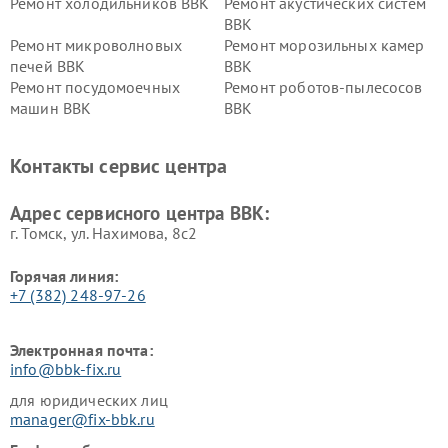
Ремонт холодильников BBK
Ремонт акустических систем
BBK
Ремонт микроволновых
Ремонт морозильных камер
печей BBK
BBK
Ремонт посудомоечных
Ремонт роботов-пылесосов
машин BBK
BBK
Ремонт ресиверов BBK
Ремонт музыкальных центров
BBK
Контакты сервис центра
Ремонт винных шкафов BBK
Адрес сервисного центра BBK:
г. Томск, ул. Нахимова, 8с2
Горячая линия:
+7 (382) 248-97-26
Электронная почта:
info@bbk-fix.ru
для юридических лиц
manager@fix-bbk.ru