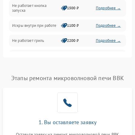
Не работает кнопка
Нагрев и приготовление
1500 ₽
Подробнее →
запуска
Программное обеспечение
Искры внутри при работе
1100 ₽
Подробнее →
Не работает гриль
2200 ₽
Подробнее →
Перегрев или отключение
2400 ₽
Подробнее →
во время работы
Появление запаха гари
2400 ₽
Подробнее →
Этапы ремонта микроволновой печи BBK
Проблемы с вентилятором
2000 ₽
Подробнее →
Поломка системы
2200 ₽
Подробнее →
охлаждения
1. Вы оставляете заявку
Не работают сенсорные
2400 ₽
Подробнее →
кнопки
Оставьте заявку на ремонт микроволновой печи BBK