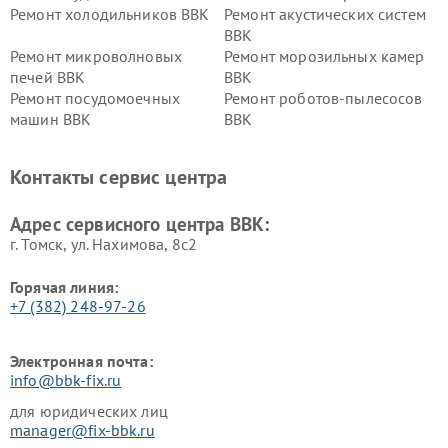
Ремонт холодильников BBK
Ремонт акустических систем
BBK
Ремонт микроволновых
Ремонт морозильных камер
печей BBK
BBK
Ремонт посудомоечных
Ремонт роботов-пылесосов
машин BBK
BBK
Ремонт ресиверов BBK
Ремонт музыкальных центров
BBK
Контакты сервис центра
Ремонт винных шкафов BBK
Адрес сервисного центра BBK:
г. Томск, ул. Нахимова, 8с2
Горячая линия:
+7 (382) 248-97-26
Электронная почта:
info@bbk-fix.ru
для юридических лиц
manager@fix-bbk.ru