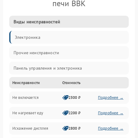
печи BBK
Виды неисправностей
Электроника
Прочие неисправности
Панель управления и электроника
Неисправности
Стоимость
Дверца и корпус
Не включается
2500 ₽
Подробнее →
Механика и внутренние элементы
Не нагревает еду
2200 ₽
Подробнее →
Механические повреждения
Искажение дисплея
2800 ₽
Подробнее →
Питание и запуск