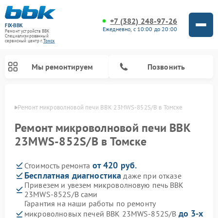
+7 (382) 248-97-26
FIX-BBK
Ежедневно, с 10:00 до 20:00
Ремонт устройств BBK
Специализированный
cервисный центр г.
Томск
Мы ремонтируем
Позвонить
омске
Ремонт микроволновой печи BBK 23MWS-852S/B в Томске
Ремонт микроволновой печи BBK
23MWS-852S/B в Томске
от 420 руб.
Стоимость ремонта
Бесплатная диагностика
даже при отказе
Привезем и увезем микроволновую печь BBK
23MWS-852S/B сами
Ремонт морозильных камер BBK
Ремонт музыкальных центров BBK
Ремонт акустических систем BBK
Ремонт посудомоечных машин BBK
Гарантия на наши работы по ремонту
до 3-х
микроволновых печей BBK 23MWS-852S/B