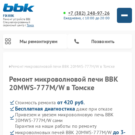
+7 (382) 248-97-26
FIX-BBK
Ежедневно, с 10:00 до 20:00
Ремонт устройств BBK
Специализированный
cервисный центр г.
Томск
Мы ремонтируем
Позвонить
омске
Ремонт микроволновой печи BBK 20MWS-777M/W в Томске
Ремонт микроволновой печи BBK
20MWS-777M/W в Томске
от 420 руб.
Стоимость ремонта
Бесплатная диагностика
даже при отказе
Привезем и увезем микроволновую печь BBK
20MWS-777M/W сами
Ремонт морозильных камер BBK
Ремонт музыкальных центров BBK
Ремонт акустических систем BBK
Ремонт посудомоечных машин BBK
Гарантия на наши работы по ремонту
до 3-
микроволновых печей BBK 20MWS-777M/W