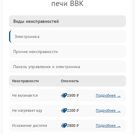
печи BBK
Виды неисправностей
Электроника
Прочие неисправности
Панель управления и электроника
Неисправности
Стоимость
Дверца и корпус
Не включается
2500 ₽
Подробнее →
Механика и внутренние элементы
Не нагревает еду
2200 ₽
Подробнее →
Механические повреждения
Искажение дисплея
2800 ₽
Подробнее →
Питание и запуск