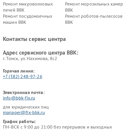
Ремонт микроволновых
Ремонт морозильных камер
печей BBK
BBK
Ремонт посудомоечных
Ремонт роботов-пылесосов
машин BBK
BBK
Ремонт ресиверов BBK
Ремонт музыкальных центров
BBK
Контакты сервис центра
Ремонт винных шкафов BBK
Адрес сервисного центра BBK:
г. Томск, ул. Нахимова, 8с2
Горячая линия:
+7 (382) 248-97-26
Электронная почта:
info@bbk-fix.ru
для юридических лиц
manager@fix-bbk.ru
График работы:
ПН-ВСК с 9:00 до 21:00 без перерывов и выходных