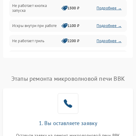
Не работает кнопка
Нагрев и приготовление
1500 ₽
Подробнее →
запуска
Программное обеспечение
Искры внутри при работе
1100 ₽
Подробнее →
Не работает гриль
2200 ₽
Подробнее →
Перегрев или отключение
2400 ₽
Подробнее →
во время работы
Появление запаха гари
2400 ₽
Подробнее →
Этапы ремонта микроволновой печи BBK
Проблемы с вентилятором
2000 ₽
Подробнее →
Поломка системы
2200 ₽
Подробнее →
охлаждения
1. Вы оставляете заявку
Не работают сенсорные
2400 ₽
Подробнее →
кнопки
Оставьте заявку на ремонт микроволновой печи BBK