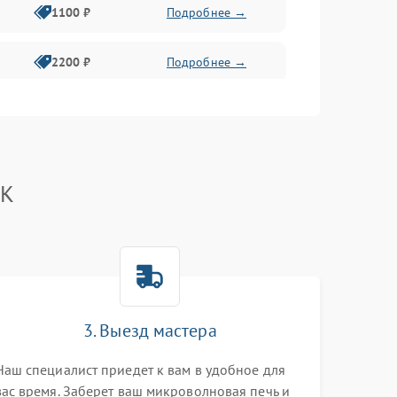
1100 ₽
Подробнее →
2200 ₽
Подробнее →
2400 ₽
Подробнее →
2400 ₽
Подробнее →
BK
2000 ₽
Подробнее →
2200 ₽
Подробнее →
2400 ₽
Подробнее →
3. Выезд мастера
Наш специалист приедет к вам в удобное для
2000 ₽
Подробнее →
вас время. Заберет ваш микроволновая печь и