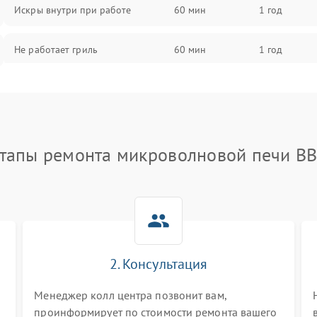
Искры внутри при работе
60 мин
1 год
Не работает гриль
60 мин
1 год
Перегрев или отключение во
60 мин
1 год
время работы
Появление запаха гари
60 мин
1 год
тапы ремонта микроволновой печи B
Проблемы с вентилятором
60 мин
1 год
Поломка системы охлаждения
60 мин
1 год
Не работают сенсорные кнопки
60 мин
1 год
2. Консультация
и
Менеджер колл центра позвонит вам,
Не горит подсветка
60 мин
1 год
проинформирует по стоимости ремонта вашего