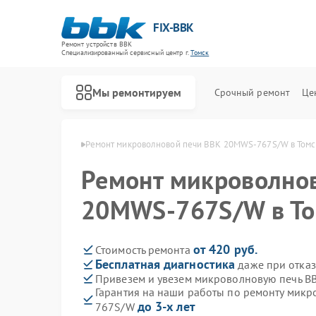
FIX-BBK
Ремонт устройств BBK
Специализированный cервисный центр г.
Томск
Мы ремонтируем
Срочный ремонт
Це
печей BBK в Томске
Ремонт микроволновой печи BBK 20MWS-767S/W в Томс
Ремонт микроволно
20MWS-767S/W в То
от 420 руб.
Стоимость ремонта
Бесплатная диагностика
даже при отказ
Привезем и увезем микроволновую печь 
Гарантия на наши работы по ремонту мик
до 3-х лет
767S/W
Ремонт акустических систем BBK
Ремонт морозильных камер BBK
Ремонт посудомоечных машин BBK
Ремонт роботов-пылесосов BBK
Ремонт музыкальных центров BBK