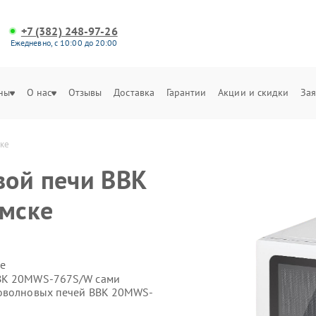
+7 (382) 248-97-26
Ежедневно, с 10:00 до 20:00
ны
О нас
Отзывы
Доставка
Гарантии
Акции и скидки
Зая
ке
вой печи BBK
мске
е
BBK 20MWS-767S/W сами
роволновых печей BBK 20MWS-