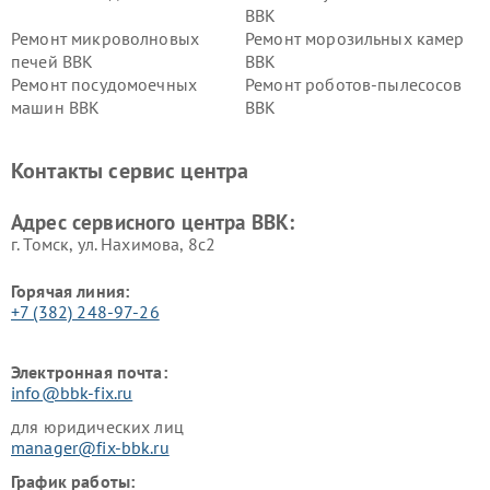
BBK
Ремонт микроволновых
Ремонт морозильных камер
печей BBK
BBK
Ремонт посудомоечных
Ремонт роботов-пылесосов
машин BBK
BBK
Ремонт ресиверов BBK
Ремонт музыкальных центров
BBK
Контакты сервис центра
Ремонт винных шкафов BBK
Адрес сервисного центра BBK:
г. Томск, ул. Нахимова, 8с2
Горячая линия:
+7 (382) 248-97-26
Электронная почта:
info@bbk-fix.ru
для юридических лиц
manager@fix-bbk.ru
График работы: