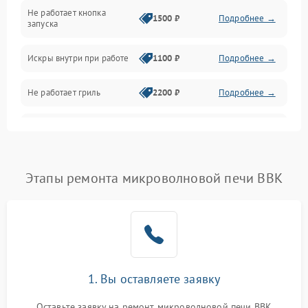
Не работает кнопка
Нагрев и приготовление
1500 ₽
Подробнее →
запуска
Программное обеспечение
Искры внутри при работе
1100 ₽
Подробнее →
Не работает гриль
2200 ₽
Подробнее →
Перегрев или отключение
2400 ₽
Подробнее →
во время работы
Появление запаха гари
2400 ₽
Подробнее →
Этапы ремонта микроволновой печи BBK
Проблемы с вентилятором
2000 ₽
Подробнее →
Поломка системы
2200 ₽
Подробнее →
охлаждения
1. Вы оставляете заявку
Не работают сенсорные
2400 ₽
Подробнее →
кнопки
Оставьте заявку на ремонт микроволновой печи BBK