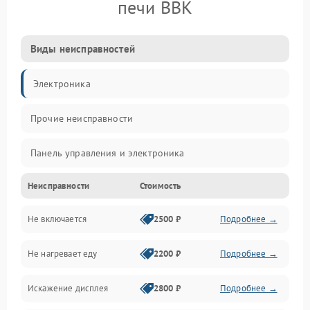
печи BBK
Виды неисправностей
Электроника
Прочие неисправности
Панель управления и электроника
Неисправности
Стоимость
Дверца и корпус
Не включается
2500 ₽
Подробнее →
Механика и внутренние элементы
Не нагревает еду
2200 ₽
Подробнее →
Механические повреждения
Искажение дисплея
2800 ₽
Подробнее →
Питание и запуск