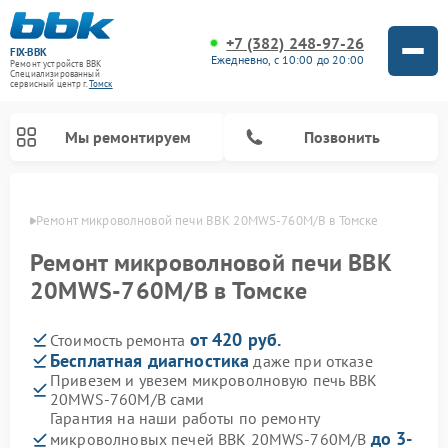
+7 (382) 248-97-26
FIX-BBK
Ежедневно, с 10:00 до 20:00
Ремонт устройств BBK
Специализированный
cервисный центр г.
Томск
Мы ремонтируем
Позвонить
омске
Ремонт микроволновой печи BBK 20MWS-760M/B в Томске
Ремонт микроволновой печи BBK
20MWS-760M/B в Томске
от 420 руб.
Стоимость ремонта
Бесплатная диагностика
даже при отказе
Привезем и увезем микроволновую печь BBK
20MWS-760M/B сами
Ремонт морозильных камер BBK
Ремонт музыкальных центров BBK
Ремонт акустических систем BBK
Ремонт посудомоечных машин BBK
Гарантия на наши работы по ремонту
до 3-
микроволновых печей BBK 20MWS-760M/B