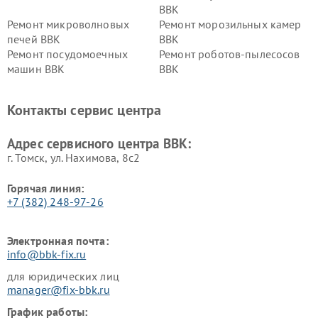
BBK
Ремонт микроволновых
Ремонт морозильных камер
печей BBK
BBK
Ремонт посудомоечных
Ремонт роботов-пылесосов
машин BBK
BBK
Ремонт ресиверов BBK
Ремонт музыкальных центров
BBK
Контакты сервис центра
Ремонт винных шкафов BBK
Адрес сервисного центра BBK:
г. Томск, ул. Нахимова, 8с2
Горячая линия:
+7 (382) 248-97-26
Электронная почта:
info@bbk-fix.ru
для юридических лиц
manager@fix-bbk.ru
График работы: