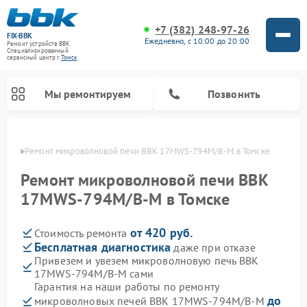
+7 (382) 248-97-26
FIX-BBK
Ежедневно, с 10:00 до 20:00
Ремонт устройств BBK
Специализированный
cервисный центр г.
Томск
Мы ремонтируем
Позвонить
омске
Ремонт микроволновой печи BBK 17MWS-794M/B-M в Томске
Ремонт микроволновой печи BBK
17MWS-794M/B-M в Томске
от 420 руб.
Стоимость ремонта
Бесплатная диагностика
даже при отказе
Привезем и увезем микроволновую печь BBK
17MWS-794M/B-M сами
Ремонт морозильных камер BBK
Ремонт музыкальных центров BBK
Ремонт акустических систем BBK
Ремонт посудомоечных машин BBK
Гарантия на наши работы по ремонту
до
микроволновых печей BBK 17MWS-794M/B-M