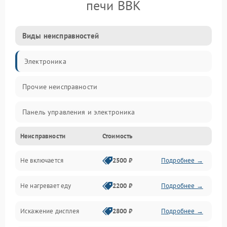
печи BBK
Виды неисправностей
Электроника
Прочие неисправности
Панель управления и электроника
Неисправности
Стоимость
Дверца и корпус
Не включается
2500 ₽
Подробнее →
Механика и внутренние элементы
Не нагревает еду
2200 ₽
Подробнее →
Механические повреждения
Искажение дисплея
2800 ₽
Подробнее →
Питание и запуск