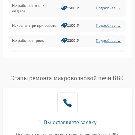
Не работает кнопка
Нагрев и приготовление
1500 ₽
Подробнее →
запуска
Программное обеспечение
Искры внутри при работе
1100 ₽
Подробнее →
Не работает гриль
2200 ₽
Подробнее →
Перегрев или отключение
2400 ₽
Подробнее →
во время работы
Появление запаха гари
2400 ₽
Подробнее →
Этапы ремонта микроволновой печи BBK
Проблемы с вентилятором
2000 ₽
Подробнее →
Поломка системы
2200 ₽
Подробнее →
охлаждения
1. Вы оставляете заявку
Не работают сенсорные
2400 ₽
Подробнее →
кнопки
Оставьте заявку на ремонт микроволновой печи BBK