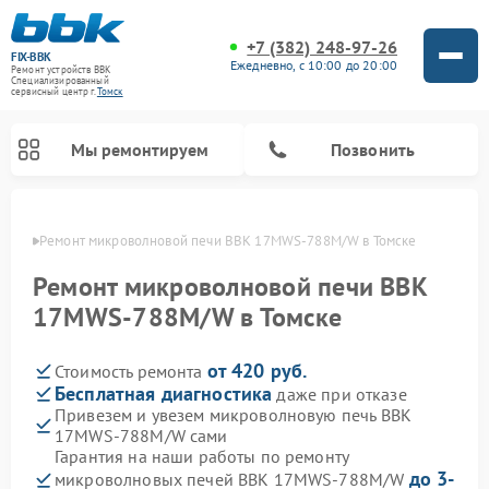
+7 (382) 248-97-26
FIX-BBK
Ежедневно, с 10:00 до 20:00
Ремонт устройств BBK
Специализированный
cервисный центр г.
Томск
Мы ремонтируем
Позвонить
омске
Ремонт микроволновой печи BBK 17MWS-788M/W в Томске
Ремонт микроволновой печи BBK
17MWS-788M/W в Томске
от 420 руб.
Стоимость ремонта
Бесплатная диагностика
даже при отказе
Привезем и увезем микроволновую печь BBK
17MWS-788M/W сами
Ремонт морозильных камер BBK
Ремонт музыкальных центров BBK
Ремонт акустических систем BBK
Ремонт посудомоечных машин BBK
Гарантия на наши работы по ремонту
до 3-
микроволновых печей BBK 17MWS-788M/W