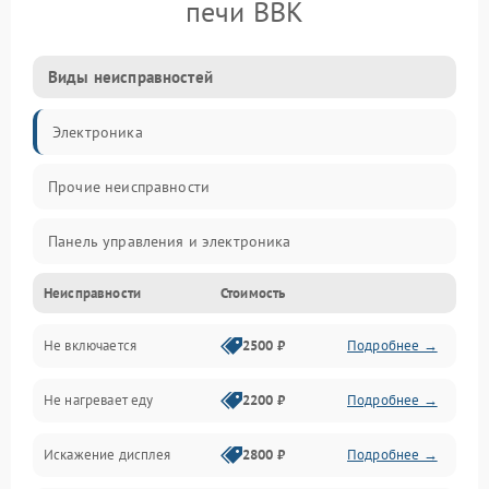
печи BBK
Виды неисправностей
Электроника
Прочие неисправности
Панель управления и электроника
Неисправности
Стоимость
Дверца и корпус
Не включается
2500 ₽
Подробнее →
Механика и внутренние элементы
Не нагревает еду
2200 ₽
Подробнее →
Механические повреждения
Искажение дисплея
2800 ₽
Подробнее →
Питание и запуск