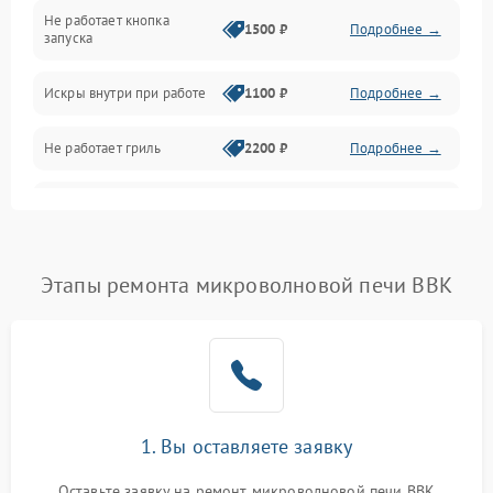
Не работает кнопка
Нагрев и приготовление
1500 ₽
Подробнее →
запуска
Программное обеспечение
Искры внутри при работе
1100 ₽
Подробнее →
Не работает гриль
2200 ₽
Подробнее →
Перегрев или отключение
2400 ₽
Подробнее →
во время работы
Появление запаха гари
2400 ₽
Подробнее →
Этапы ремонта микроволновой печи BBK
Проблемы с вентилятором
2000 ₽
Подробнее →
Поломка системы
2200 ₽
Подробнее →
охлаждения
1. Вы оставляете заявку
Не работают сенсорные
2400 ₽
Подробнее →
кнопки
Оставьте заявку на ремонт микроволновой печи BBK