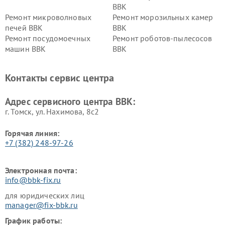
BBK
Ремонт микроволновых
Ремонт морозильных камер
печей BBK
BBK
Ремонт посудомоечных
Ремонт роботов-пылесосов
машин BBK
BBK
Ремонт ресиверов BBK
Ремонт музыкальных центров
BBK
Контакты сервис центра
Ремонт винных шкафов BBK
Адрес сервисного центра BBK:
г. Томск, ул. Нахимова, 8с2
Горячая линия:
+7 (382) 248-97-26
Электронная почта:
info@bbk-fix.ru
для юридических лиц
manager@fix-bbk.ru
График работы: