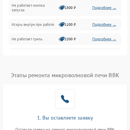
Не работает кнопка
Нагрев и приготовление
1500 ₽
Подробнее →
запуска
Программное обеспечение
Искры внутри при работе
1100 ₽
Подробнее →
Не работает гриль
2200 ₽
Подробнее →
Перегрев или отключение
2400 ₽
Подробнее →
во время работы
Появление запаха гари
2400 ₽
Подробнее →
Этапы ремонта микроволновой печи BBK
Проблемы с вентилятором
2000 ₽
Подробнее →
Поломка системы
2200 ₽
Подробнее →
охлаждения
1. Вы оставляете заявку
Не работают сенсорные
2400 ₽
Подробнее →
кнопки
Оставьте заявку на ремонт микроволновой печи BBK