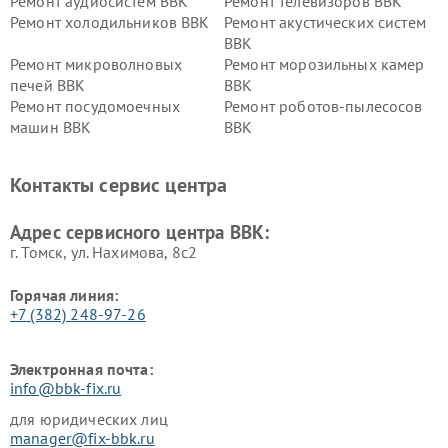
Ремонт аудиосистем BBK
Ремонт телевизоров BBK
Ремонт холодильников BBK
Ремонт акустических систем
BBK
Ремонт микроволновых
Ремонт морозильных камер
печей BBK
BBK
Ремонт посудомоечных
Ремонт роботов-пылесосов
машин BBK
BBK
Ремонт ресиверов BBK
Ремонт музыкальных центров
BBK
Контакты сервис центра
Ремонт винных шкафов BBK
Адрес сервисного центра BBK:
г. Томск, ул. Нахимова, 8с2
Горячая линия:
+7 (382) 248-97-26
Электронная почта:
info@bbk-fix.ru
для юридических лиц
manager@fix-bbk.ru