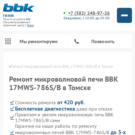
+7 (382) 248-97-26
FIX-BBK
Ежедневно, с 10:00 до 20:00
Ремонт устройств BBK
Специализированный
cервисный центр г.
Томск
Мы ремонтируем
Позвонить
омске
Ремонт микроволновой печи BBK 17MWS-786S/B в Томске
Ремонт микроволновой печи BBK
17MWS-786S/B в Томске
от 420 руб.
Стоимость ремонта
Бесплатная диагностика
даже при отказе
Привезем и увезем микроволновую печь BBK
17MWS-786S/B сами
Ремонт морозильных камер BBK
Ремонт музыкальных центров BBK
Ремонт акустических систем BBK
Ремонт посудомоечных машин BBK
Гарантия на наши работы по ремонту
до 3-х
микроволновых печей BBK 17MWS-786S/B