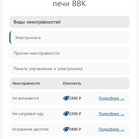
печи BBK
Виды неисправностей
Электроника
Прочие неисправности
Панель управления и электроника
Неисправности
Стоимость
Дверца и корпус
Не включается
2500 ₽
Подробнее →
Механика и внутренние элементы
Не нагревает еду
2200 ₽
Подробнее →
Механические повреждения
Искажение дисплея
2800 ₽
Подробнее →
Питание и запуск