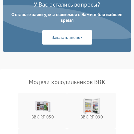
У Вас остались вопросы?
Оставьте заявку, мы свяжемся с Вами в ближайшее
Образование конденсата
1800 ₽
Подробнее →
на стенках
время
Сбой в работе инвертора
2100 ₽
Подробнее →
Заказать звонок
Запах горелого при
2000 ₽
Подробнее →
работе
Не включается
1000 ₽
Подробнее →
холодильник
Модели холодильников BBK
Проблемы с системой
автоматической
1800 ₽
Подробнее →
разморозки
BBK RF-050
BBK RF-090