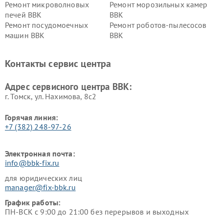
Ремонт микроволновых
Ремонт морозильных камер
печей BBK
BBK
Ремонт посудомоечных
Ремонт роботов-пылесосов
машин BBK
BBK
Ремонт ресиверов BBK
Ремонт музыкальных центров
BBK
Контакты сервис центра
Ремонт винных шкафов BBK
Адрес сервисного центра BBK:
г. Томск, ул. Нахимова, 8с2
Горячая линия:
+7 (382) 248-97-26
Электронная почта:
info@bbk-fix.ru
для юридических лиц
manager@fix-bbk.ru
График работы:
ПН-ВСК с 9:00 до 21:00 без перерывов и выходных