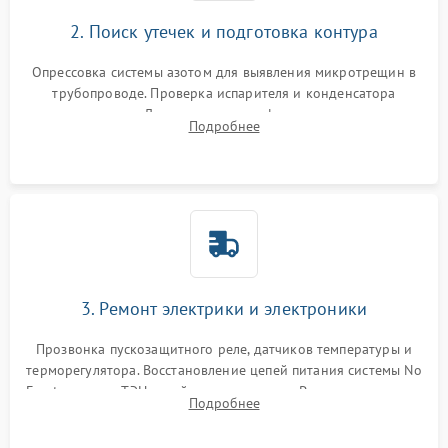
2. Поиск утечек и подготовка контура
Опрессовка системы азотом для выявления микротрещин в
трубопроводе. Проверка испарителя и конденсатора
течеискателем. Демонтаж старого фильтра-осушителя и
Подробнее
продувка капиллярной трубки для устранения засоров.
3. Ремонт электрики и электроники
Прозвонка пускозащитного реле, датчиков температуры и
терморегулятора. Восстановление цепей питания системы No
Frost, включая ТЭН оттайки и вентилятор. Ремонт или замена
Подробнее
платы управления при сбоях алгоритмов.