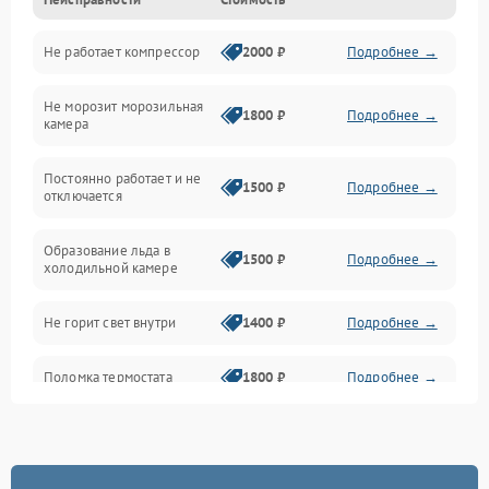
Механика
Не работает компрессор
2000 ₽
Подробнее →
Электропитание
Не морозит морозильная
Дренаж
1800 ₽
Подробнее →
камера
Оттайка
Постоянно работает и не
1500 ₽
Подробнее →
отключается
Программное обеспечение
Образование льда в
1500 ₽
Подробнее →
холодильной камере
Не горит свет внутри
1400 ₽
Подробнее →
Поломка термостата
1800 ₽
Подробнее →
Не работает вентилятор
1800 ₽
Подробнее →
Поломка системы No Frost
2600 ₽
Подробнее →