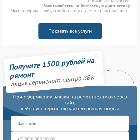
стоимости запчастей.
Записывайтесь на бесплатную диагностику.
Мы проверим ваше устройство и укажем на неисправность.
Показать все услуги
Получите 1500 рублей на
ремонт
Акция сервисного центра BBK
При оформлении заявки на ремонт техники через
сайт,
действует персональная бессрочная скидка