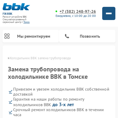
+7 (382) 248-97-26
FIX-BBK
Ежедневно, с 10:00 до 20:00
Ремонт устройств BBK
Специализированный
cервисный центр г.
Томск
Мы ремонтируем
Позвонить
омске
Холодильник BBK замена трубопровода
Замена трубопровода на
холодильнике BBK в Томске
Привезем и увезем холодильник BBK собственной
доставкой
Гарантия на наши работы по ремонту
до 3-х лет
холодильников BBK
Ремонт акустических систем BBK
Ремонт морозильных камер BBK
Ремонт музыкальных центров BBK
Ремонт микроволновых печей BBK
Ремонт посудомоечных машин BBK
Срочный ремонт холодильников BBK в течении
часа