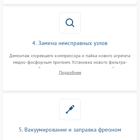
4. Замена неисправных узлов
Демонтаж сгоревшего компрессора и пайка нового агрегата
медно-фосфорным припоем. Установка нового фильтра-
осушителя. Замена изношенных вентиляторов обдува,
Подробнее
сломанных заслонок или поврежденных дверных петель.
5. Вакуумирование и заправка фреоном