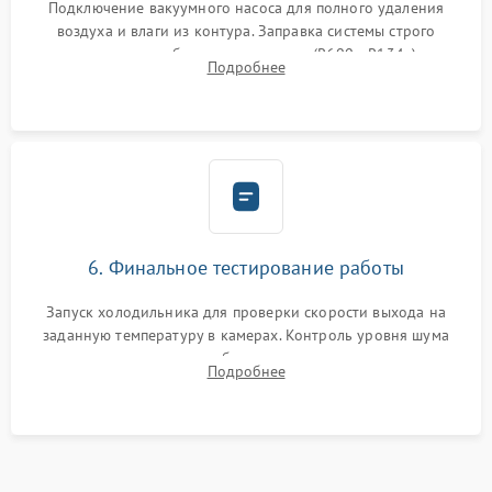
Подключение вакуумного насоса для полного удаления
воздуха и влаги из контура. Заправка системы строго
дозированным объемом хладагента (R600a, R134a) по
Подробнее
электронным весам. Контроль рабочего давления в системе.
6. Финальное тестирование работы
Запуск холодильника для проверки скорости выхода на
заданную температуру в камерах. Контроль уровня шума
компрессора, отсутствия обмерзания стенок и корректного
Подробнее
срабатывания системы автоматической оттайки.