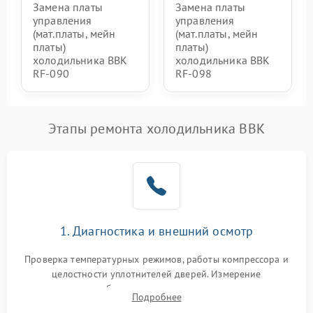
Замена платы
Замена платы
управления
управления
(мат.платы, мейн
(мат.платы, мейн
платы)
платы)
холодильника BBK
холодильника BBK
RF-090
RF-098
Этапы ремонта холодильника BBK
1. Диагностика и внешний осмотр
Проверка температурных режимов, работы компрессора и
целостности уплотнителей дверей. Измерение
сопротивления обмоток мотора, проверка термостата и
Подробнее
считывание кодов ошибок с электронного дисплея.