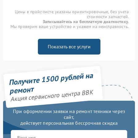
Цены в прайс-листе указаны ориентировочные, без учета
стоимости запчастей.
Записывайтесь на бесплатную диагностику.
Мы проверим ваше устройство и укажем на неисправность.
Показать все услуги
Получите 1500 рублей на
ремонт
Акция сервисного центра BBK
При оформлении заявки на ремонт техники через
сайт,
действует персональная бессрочная скидка