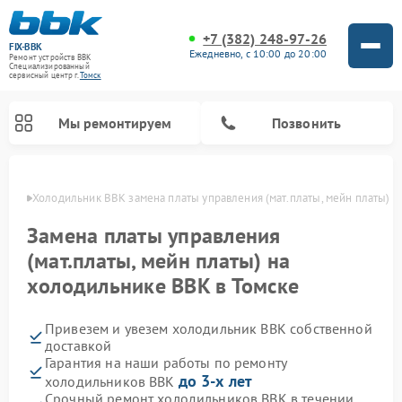
+7 (382) 248-97-26
FIX-BBK
Ежедневно, с 10:00 до 20:00
Ремонт устройств BBK
Специализированный
cервисный центр г.
Томск
Мы ремонтируем
Позвонить
омске
Холодильник BBK замена платы управления (мат.платы, мейн платы)
Замена платы управления
(мат.платы, мейн платы) на
холодильнике BBK в Томске
Привезем и увезем холодильник BBK собственной
доставкой
Гарантия на наши работы по ремонту
Ремонт акустических систем BBK
Ремонт морозильных камер BBK
Ремонт музыкальных центров BBK
Ремонт микроволновых печей BBK
Ремонт посудомоечных машин BBK
до 3-х лет
холодильников BBK
Срочный ремонт холодильников BBK в течении