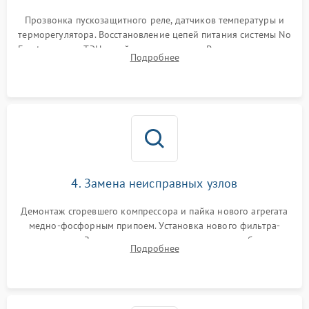
Прозвонка пускозащитного реле, датчиков температуры и
терморегулятора. Восстановление цепей питания системы No
Frost, включая ТЭН оттайки и вентилятор. Ремонт или замена
Подробнее
платы управления при сбоях алгоритмов.
4. Замена неисправных узлов
Демонтаж сгоревшего компрессора и пайка нового агрегата
медно-фосфорным припоем. Установка нового фильтра-
осушителя. Замена изношенных вентиляторов обдува,
Подробнее
сломанных заслонок или поврежденных дверных петель.