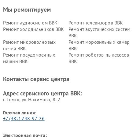
Мы ремонтируем
Ремонт аудиосистем BBK
Ремонт телевизоров BBK
Ремонт холодильников BBK
Ремонт акустических систем
BBK
Ремонт микроволновых
Ремонт морозильных камер
печей BBK
BBK
Ремонт посудомоечных
Ремонт роботов-пылесосов
машин BBK
BBK
Ремонт ресиверов BBK
Ремонт музыкальных центров
BBK
Контакты сервис центра
Ремонт винных шкафов BBK
Адрес сервисного центра BBK:
г. Томск, ул. Нахимова, 8с2
Горячая линия:
+7 (382) 248-97-26
Электронная почта: