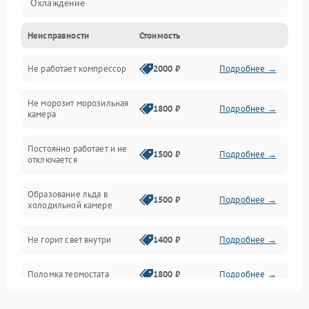
Охлаждение
Неисправности
Стоимость
Механика
Не работает компрессор
2000 ₽
Подробнее →
Электропитание
Не морозит морозильная
Дренаж
1800 ₽
Подробнее →
камера
Оттайка
Постоянно работает и не
1500 ₽
Подробнее →
отключается
Программное обеспечение
Образование льда в
1500 ₽
Подробнее →
холодильной камере
Не горит свет внутри
1400 ₽
Подробнее →
Поломка термостата
1800 ₽
Подробнее →
Не работает вентилятор
1800 ₽
Подробнее →