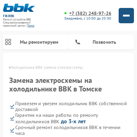
+7 (382) 248-97-26
FIX-BBK
Ежедневно, с 10:00 до 20:00
Ремонт устройств BBK
Специализированный
cервисный центр г.
Томск
Мы ремонтируем
Позвонить
омске
Холодильник BBK замена электросхемы
Замена электросхемы на
холодильнике BBK в Томске
Привезем и увезем холодильник BBK собственной
доставкой
Гарантия на наши работы по ремонту
до 3-х лет
холодильников BBK
Ремонт акустических систем BBK
Ремонт морозильных камер BBK
Ремонт музыкальных центров BBK
Ремонт микроволновых печей BBK
Ремонт посудомоечных машин BBK
Срочный ремонт холодильников BBK в течении
часа