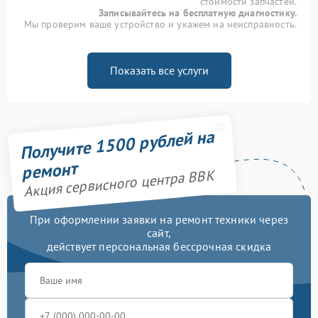
стоимости запчастей.
Записывайтесь на бесплатную диагностику.
Мы проверим ваше устройство и укажем на неисправность.
Показать все услуги
Получите 1500 рублей на
ремонт
Акция сервисного центра BBK
При оформлении заявки на ремонт техники через
сайт,
действует персональная бессрочная скидка