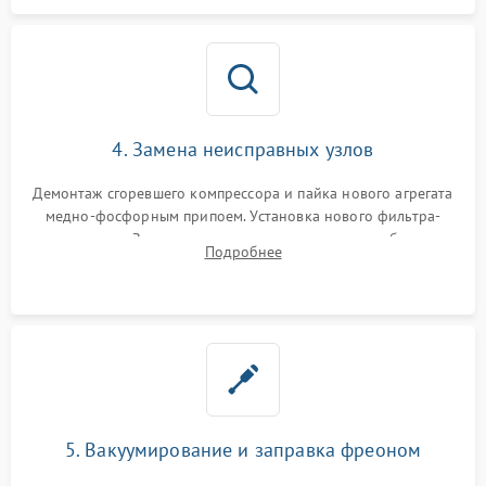
4. Замена неисправных узлов
Демонтаж сгоревшего компрессора и пайка нового агрегата
медно-фосфорным припоем. Установка нового фильтра-
осушителя. Замена изношенных вентиляторов обдува,
Подробнее
сломанных заслонок или поврежденных дверных петель.
5. Вакуумирование и заправка фреоном