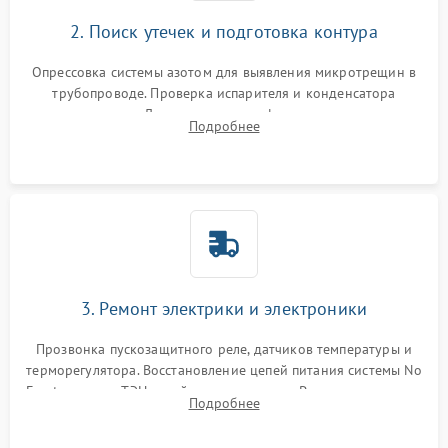
2. Поиск утечек и подготовка контура
Опрессовка системы азотом для выявления микротрещин в
трубопроводе. Проверка испарителя и конденсатора
течеискателем. Демонтаж старого фильтра-осушителя и
Подробнее
продувка капиллярной трубки для устранения засоров.
3. Ремонт электрики и электроники
Прозвонка пускозащитного реле, датчиков температуры и
терморегулятора. Восстановление цепей питания системы No
Frost, включая ТЭН оттайки и вентилятор. Ремонт или замена
Подробнее
платы управления при сбоях алгоритмов.