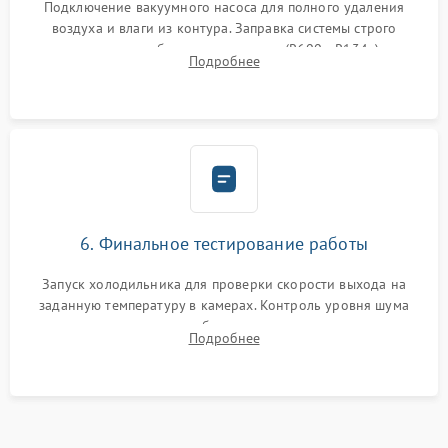
Подключение вакуумного насоса для полного удаления
воздуха и влаги из контура. Заправка системы строго
дозированным объемом хладагента (R600a, R134a) по
Подробнее
электронным весам. Контроль рабочего давления в системе.
6. Финальное тестирование работы
Запуск холодильника для проверки скорости выхода на
заданную температуру в камерах. Контроль уровня шума
компрессора, отсутствия обмерзания стенок и корректного
Подробнее
срабатывания системы автоматической оттайки.