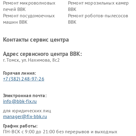
Ремонт микроволновых
Ремонт морозильных камер
печей BBK
BBK
Ремонт посудомоечных
Ремонт роботов-пылесосов
машин BBK
BBK
Ремонт ресиверов BBK
Ремонт музыкальных центров
BBK
Контакты сервис центра
Ремонт винных шкафов BBK
Адрес сервисного центра BBK:
г. Томск, ул. Нахимова, 8с2
Горячая линия:
+7 (382) 248-97-26
Электронная почта:
info@bbk-fix.ru
для юридических лиц
manager@fix-bbk.ru
График работы:
ПН-ВСК с 9:00 до 21:00 без перерывов и выходных