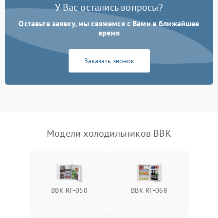
У Вас остались вопросы?
Оставьте заявку, мы свяжемся с Вами в ближайшее
Образование конденсата
1800 ₽
Подробнее →
на стенках
время
Сбой в работе инвертора
2100 ₽
Подробнее →
Заказать звонок
Запах горелого при
2000 ₽
Подробнее →
работе
Не включается
1000 ₽
Подробнее →
холодильник
Модели холодильников BBK
Проблемы с системой
автоматической
1800 ₽
Подробнее →
разморозки
BBK RF-050
BBK RF-068