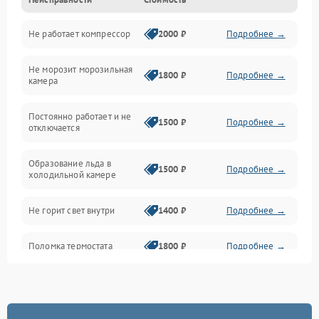
Механика
Не работает компрессор
2000 ₽
Подробнее →
Электропитание
Не морозит морозильная
Дренаж
1800 ₽
Подробнее →
камера
Оттайка
Постоянно работает и не
1500 ₽
Подробнее →
отключается
Программное обеспечение
Образование льда в
1500 ₽
Подробнее →
холодильной камере
Не горит свет внутри
1400 ₽
Подробнее →
Поломка термостата
1800 ₽
Подробнее →
Не работает вентилятор
1800 ₽
Подробнее →
Поломка системы No Frost
2600 ₽
Подробнее →