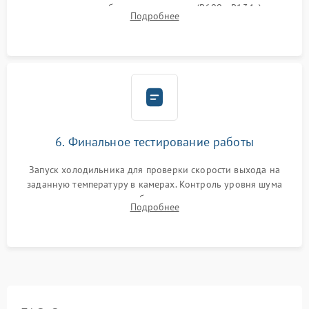
дозированным объемом хладагента (R600a, R134a) по
Подробнее
электронным весам. Контроль рабочего давления в системе.
6. Финальное тестирование работы
Запуск холодильника для проверки скорости выхода на
заданную температуру в камерах. Контроль уровня шума
компрессора, отсутствия обмерзания стенок и корректного
Подробнее
срабатывания системы автоматической оттайки.