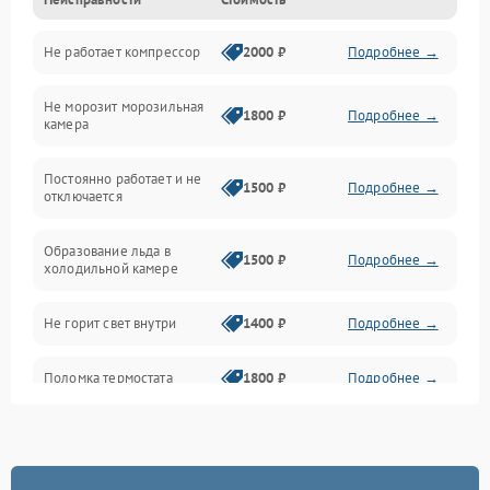
Механика
Не работает компрессор
2000 ₽
Подробнее →
Электропитание
Не морозит морозильная
Дренаж
1800 ₽
Подробнее →
камера
Оттайка
Постоянно работает и не
1500 ₽
Подробнее →
отключается
Программное обеспечение
Образование льда в
1500 ₽
Подробнее →
холодильной камере
Не горит свет внутри
1400 ₽
Подробнее →
Поломка термостата
1800 ₽
Подробнее →
Не работает вентилятор
1800 ₽
Подробнее →
Поломка системы No Frost
2600 ₽
Подробнее →