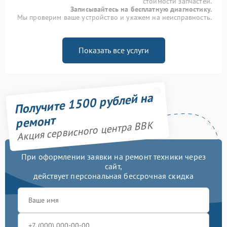
стоимости запчастей.
Записывайтесь на бесплатную диагностику.
Мы проверим ваше устройство и укажем на неисправность.
Показать все услуги
Получите 1500 рублей на
ремонт
Акция сервисного центра BBK
При оформлении заявки на ремонт техники через
сайт,
действует персональная бессрочная скидка