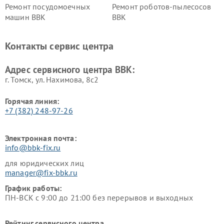
Ремонт посудомоечных
Ремонт роботов-пылесосов
машин BBK
BBK
Ремонт ресиверов BBK
Ремонт музыкальных центров
BBK
Контакты сервис центра
Ремонт винных шкафов BBK
Адрес сервисного центра BBK:
г. Томск, ул. Нахимова, 8с2
Горячая линия:
+7 (382) 248-97-26
Электронная почта:
info@bbk-fix.ru
для юридических лиц
manager@fix-bbk.ru
График работы:
ПН-ВСК с 9:00 до 21:00 без перерывов и выходных
Рейтинг сервисного центра