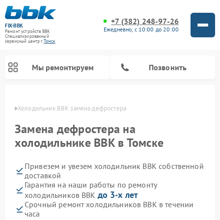
+7 (382) 248-97-26
FIX-BBK
Ежедневно, с 10:00 до 20:00
Ремонт устройств BBK
Специализированный
cервисный центр г.
Томск
Мы ремонтируем
Позвонить
омске
Холодильник BBK замена дефростера
Замена дефростера на
холодильнике BBK в Томске
Привезем и увезем холодильник BBK собственной
доставкой
Гарантия на наши работы по ремонту
до 3-х лет
холодильников BBK
Ремонт акустических систем BBK
Ремонт морозильных камер BBK
Ремонт музыкальных центров BBK
Ремонт микроволновых печей BBK
Ремонт посудомоечных машин BBK
Срочный ремонт холодильников BBK в течении
часа