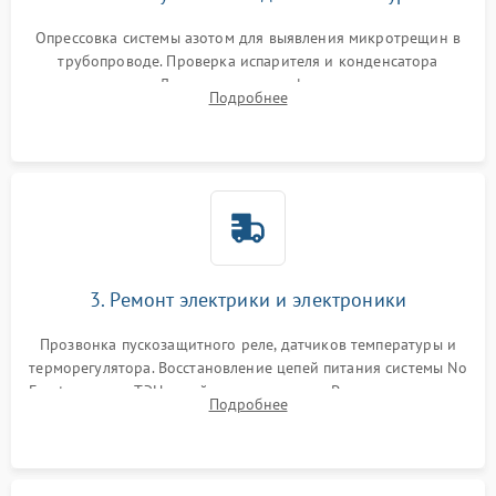
Опрессовка системы азотом для выявления микротрещин в
трубопроводе. Проверка испарителя и конденсатора
течеискателем. Демонтаж старого фильтра-осушителя и
Подробнее
продувка капиллярной трубки для устранения засоров.
3. Ремонт электрики и электроники
Прозвонка пускозащитного реле, датчиков температуры и
терморегулятора. Восстановление цепей питания системы No
Frost, включая ТЭН оттайки и вентилятор. Ремонт или замена
Подробнее
платы управления при сбоях алгоритмов.