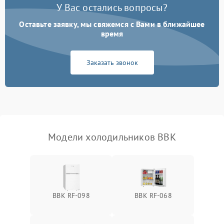
У Вас остались вопросы?
Оставьте заявку, мы свяжемся с Вами в ближайшее
Образование конденсата
1800 ₽
Подробнее →
на стенках
время
Сбой в работе инвертора
2100 ₽
Подробнее →
Заказать звонок
Запах горелого при
2000 ₽
Подробнее →
работе
Не включается
1000 ₽
Подробнее →
холодильник
Модели холодильников BBK
Проблемы с системой
автоматической
1800 ₽
Подробнее →
разморозки
BBK RF-098
BBK RF-068